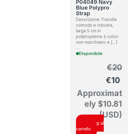
P04049 Navy
Blue Polypro
Strap
Descrizione Tracolla
comoda e robusta,
larga 5 cm in
polipropilene (i colori
non macchiano e […]
…
Disponibile
€
20
€
10
Approximat
ely
$
10.81
(USD)
Aggiungi al
carrello