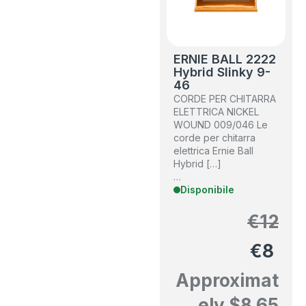
ERNIE BALL 2222
Hybrid Slinky 9-
46
CORDE PER CHITARRA
ELETTRICA NICKEL
WOUND 009/046 Le
corde per chitarra
elettrica Ernie Ball
Hybrid […]
…
Disponibile
€
12
€
8
Approximat
ely
$
8.65