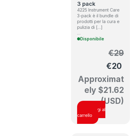
3 pack
4225 Instrument Care
3-pack è il bundle di
prodotti per la cura e
pulizia di […]
…
Disponibile
€
29
€
20
Approximat
ely
$
21.62
(USD)
Aggiungi al
carrello