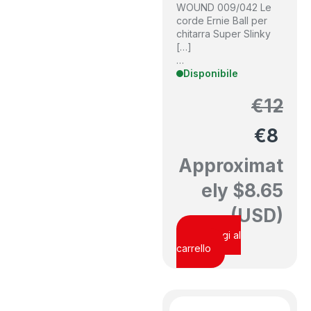
WOUND 009/042 Le
corde Ernie Ball per
chitarra Super Slinky
[…]
…
Disponibile
€
12
€
8
Approximat
ely
$
8.65
(USD)
Aggiungi al
carrello