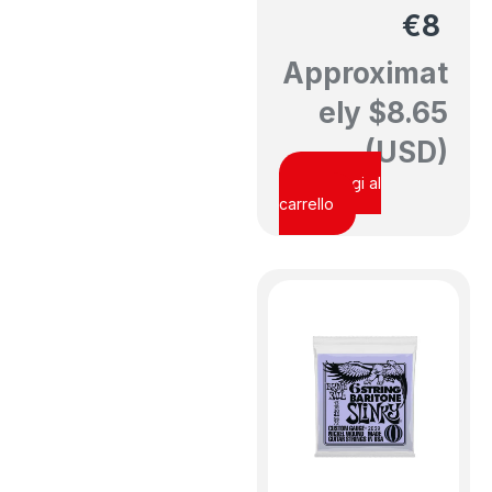
€
8
Approximat
ely
$
8.65
(USD)
Aggiungi al
carrello