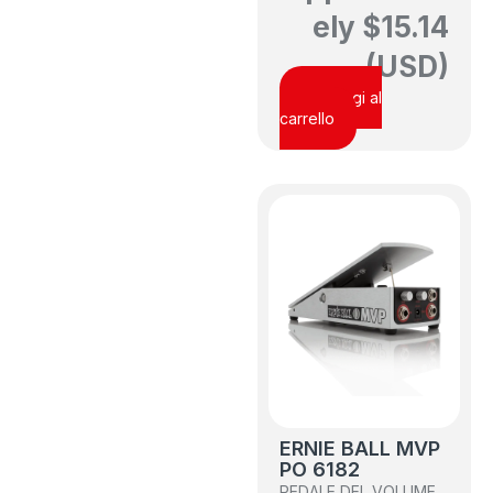
ely
$
15.14
(USD)
Aggiungi al
carrello
ERNIE BALL MVP
PO 6182
PEDALE DEL VOLUME