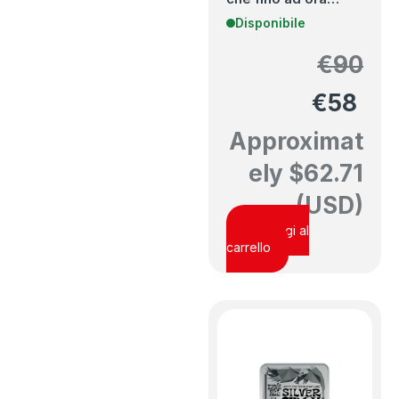
Disponibile
€
90
€
58
Approximat
ely
$
62.71
(USD)
Aggiungi al
carrello