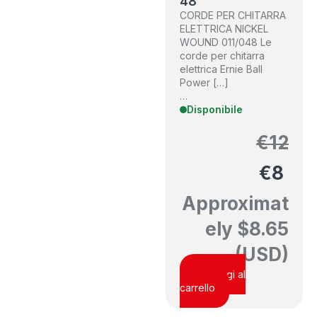
48
CORDE PER CHITARRA
ELETTRICA NICKEL
WOUND 011/048 Le
corde per chitarra
elettrica Ernie Ball
Power […]
…
Disponibile
€
12
€
8
Approximat
ely
$
8.65
(USD)
Aggiungi al
carrello