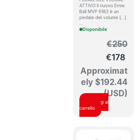
ATTIVO Il nuovo Ernie
Ball MVP 6182 è un
pedale del volume […]
…
Disponibile
€
250
€
178
Approximat
ely
$
192.44
(USD)
Aggiungi al
carrello