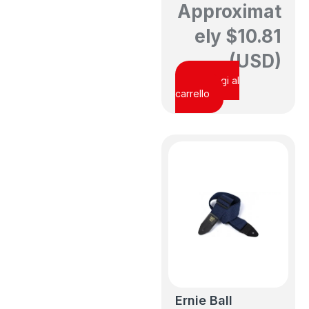
Approximat
ely
$
10.81
(USD)
Aggiungi al
carrello
Ernie Ball