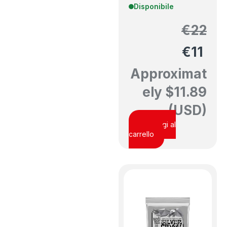
Disponibile
€
22
€
11
Approximat
ely
$
11.89
(USD)
Aggiungi al
carrello