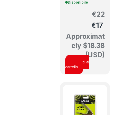
Disponibile
€
22
€
17
Approximat
ely
$
18.38
(USD)
Aggiungi al
carrello