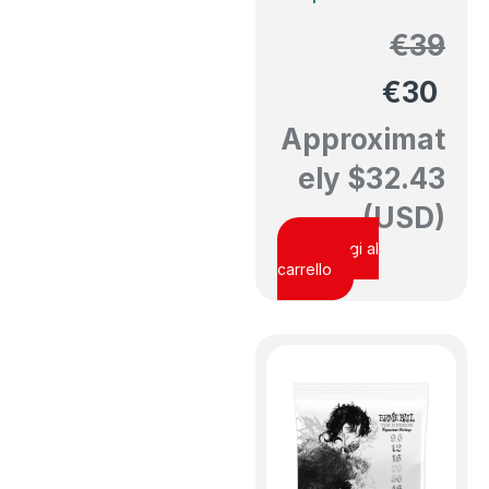
€
39
€
30
Approximat
ely
$
32.43
(USD)
Aggiungi al
carrello