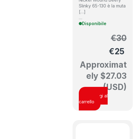
Slinky 65-130 è la muta
[…]
…
Disponibile
€
30
€
25
Approximat
ely
$
27.03
(USD)
Aggiungi al
carrello