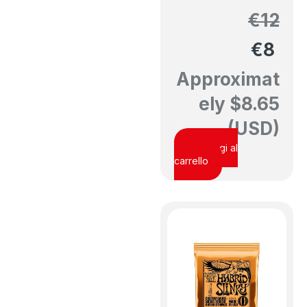
€
12
€
8
Approximat
ely
$
8.65
(USD)
Aggiungi al
carrello