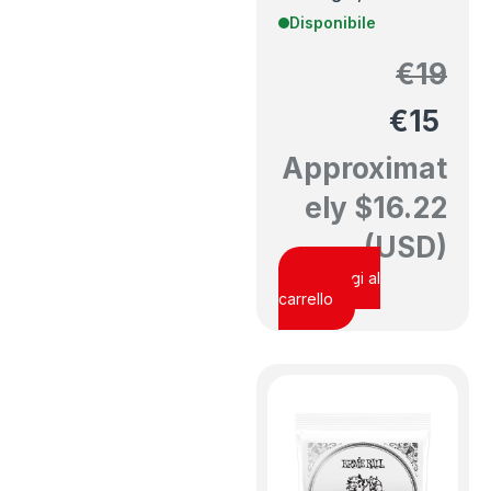
Disponibile
€
19
€
15
Approximat
ely
$
16.22
(USD)
Aggiungi al
carrello