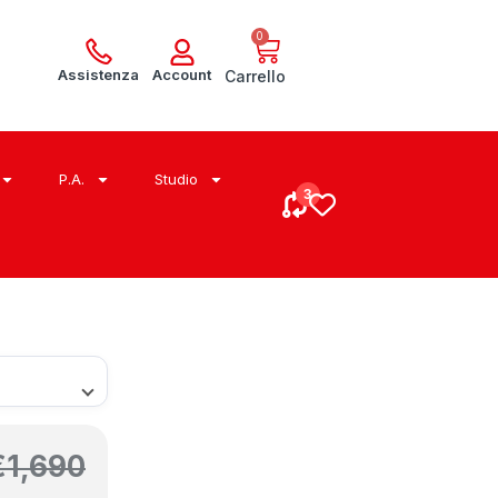
0
Assistenza
Account
Carrello
P.A.
Studio
€
1,690