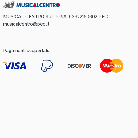
MUSICAL CENTRO SRL P.IVA: 03322150602 PEC:
musicalcentro@pec.it
Recensione Completa di Betaland Casino:
Un Mondo di Divertimento Online
Pagamenti supportati:
Il mondo dei casinò online è in continua espansione, e uno dei
nomi che si sta facendo strada è Betaland Casino. Con una
vasta gamma di giochi e un’interfaccia user-friendly, questo
casinò si è guadagnato l’attenzione di molti appassionati di
gioco. Ma cosa rende Betaland così speciale nel competitivo
mercato italiano?
Offrendo una selezione impressionante di giochi da tavolo, slot
e opzioni di scommesse sportive,
betaland casino
si propone
come una delle piattaforme più complete per chi cerca
un’esperienza di gioco varia e coinvolgente.