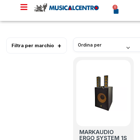
0
Filtra per marchio
MARKAUDIO
ERGO SYSTEM 1S