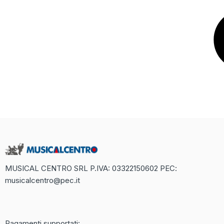
MUSICAL CENTRO SRL P.IVA: 03322150602 PEC:
musicalcentro@pec.it
Recensione Completa di Betaland Casino:
Un Mondo di Divertimento Online
Pagamenti supportati: