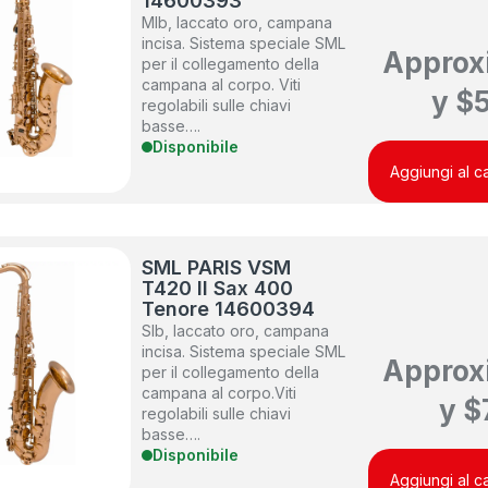
14600393
MIb, laccato oro, campana
incisa. Sistema speciale SML
Approx
per il collegamento della
campana al corpo. Viti
y
$
regolabili sulle chiavi
basse….
Disponibile
Aggiungi al ca
SML PARIS VSM
T420 II Sax 400
Tenore 14600394
SIb, laccato oro, campana
incisa. Sistema speciale SML
Approx
per il collegamento della
campana al corpo.Viti
y
$
regolabili sulle chiavi
basse….
Disponibile
Aggiungi al ca