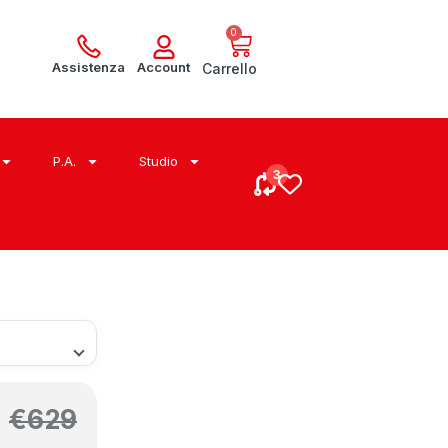
0
Assistenza
Account
Carrello
P.A.
Studio
€
629