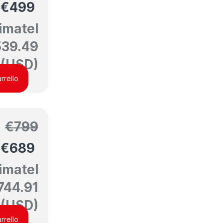
€
499
imatel
539.49
(USD)
rrello
€
799
€
689
imatel
744.91
(USD)
rrello