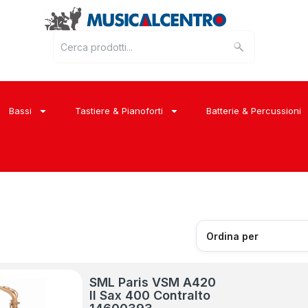
Bassi
Tastiere & Pianoforti
Batterie & Percussioni
SML Paris VSM A420
II Sax 400 Contralto