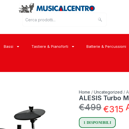
Bassi
Tastiere & Pianoforti
Batterie & Percussioni
Home
/
Uncategorized
/ A
ALESIS Turbo M
€
499
€
315
1 DISPONIBILI