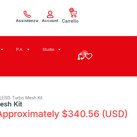
0
Assistenza
Account
Carrello
P.A.
Studio
LESIS Turbo Mesh Kit
esh Kit
Approximately
$
340.56
(USD)