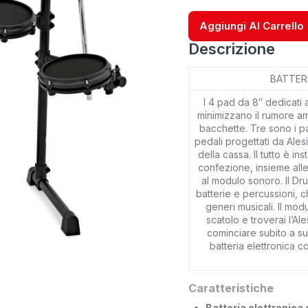
Aggiungi Al Carrello
Descrizione
BATTERI
I 4 pad da 8″ dedicati a
minimizzano il rumore am
bacchette. Tre sono i pad
pedali progettati da Alesi
della cassa. Il tutto è ins
confezione, insieme alle
al modulo sonoro. Il Dr
batterie e percussioni, c
generi musicali. Il modul
scatolo e troverai l’Al
cominciare subito a su
batteria elettronica
Caratteristiche
Batteria elettronica 