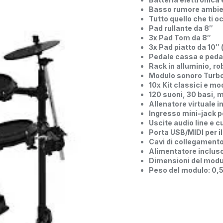
Basso rumore ambient
Tutto quello che ti o
Pad rullante da 8″
3x Pad Tom da 8″
3x Pad piatto da 10″ 
Pedale cassa e pedal
Rack in alluminio, ro
Modulo sonoro Turbo
10x Kit classici e mo
120 suoni, 30 basi,
Allenatore virtuale i
Ingresso mini-jack 
Uscite audio line e cu
Porta USB/MIDI per il
Cavi di collegamento
Alimentatore inclus
Dimensioni del modu
Peso del modulo: 0,