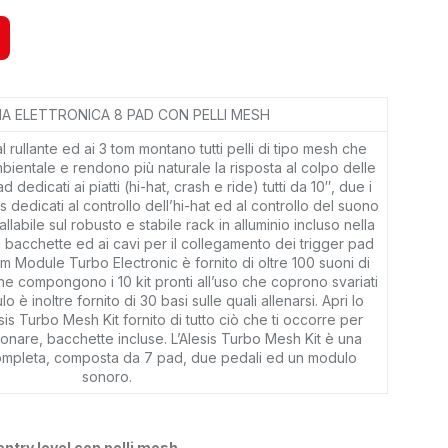
A ELETTRONICA 8 PAD CON PELLI MESH
l rullante ed ai 3 tom montano tutti pelli di tipo mesh che
bientale e rendono più naturale la risposta al colpo delle
 dedicati ai piatti (hi-hat, crash e ride) tutti da 10″, due i
s dedicati al controllo dell’hi-hat ed al controllo del suono
tallabile sul robusto e stabile rack in alluminio incluso nella
 bacchette ed ai cavi per il collegamento dei trigger pad
um Module Turbo Electronic è fornito di oltre 100 suoni di
he compongono i 10 kit pronti all’uso che coprono svariati
o è inoltre fornito di 30 basi sulle quali allenarsi. Apri lo
esis Turbo Mesh Kit fornito di tutto ciò che ti occorre per
onare, bacchette incluse. L’Alesis Turbo Mesh Kit è una
 completa, composta da 7 pad, due pedali ed un modulo
sonoro.
entry level con pelli mesh