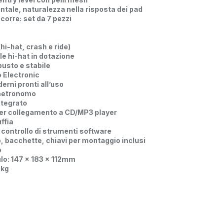
ale, naturalezza nella risposta dei pad
ccorre: set da 7 pezzi
(hi-hat, crash e ride)
e hi-hat in dotazione
busto e stabile
 Electronic
derni pronti all’uso
 metronomo
ntegrato
per collegamento a CD/MP3 player
ffia
 controllo di strumenti software
, bacchette, chiavi per montaggio inclusi
o
lo: 147 x 183 x 112mm
5kg