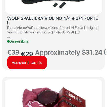
WOLF SPALLIERA VIOLINO 4/4 e 3/4 FORTE
I
DescrizioneWolf spalliera violino 4/4 e 3/4 Forte I I migliori
violinisti professionisti considerano le Wolf […]
…
Disponibile
€
39
Approximately
$
31.24
(
€
29
Aggiungi al carrello