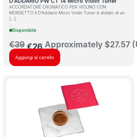
D’ADDARIO PW CT 14 Micro Violin Tuner
ACCORDATORE CROMATICO PER VIOLINO CON
MORSETTO Il D’Addario Micro Violin Tuner è dotato di un
[…]
…
Disponibile
€
39
Approximately
$
27.57
(
€
26
Aggiungi al carrello