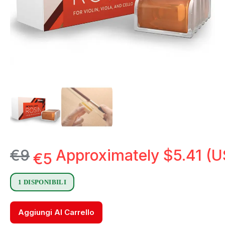
€
9
Approximately
$
5.41
(U
€
5
1 DISPONIBILI
Aggiungi Al Carrello