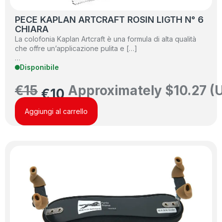
PECE KAPLAN ARTCRAFT ROSIN LIGTH N° 6
CHIARA
La colofonia Kaplan Artcraft è una formula di alta qualità
che offre un’applicazione pulita e […]
…
Disponibile
€
15
Approximately
$
10.27
(
€
10
Aggiungi al carrello