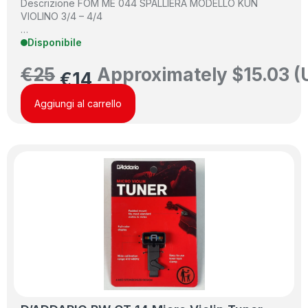
Descrizione FOM ME 044 SPALLIERA MODELLO KUN
VIOLINO 3/4 – 4/4
…
Disponibile
€
25
Approximately
$
15.03
(
€
14
Aggiungi al carrello