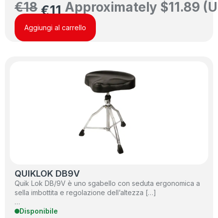
€
18
Approximately
$
11.89
(U
€
11
Aggiungi al carrello
QUIKLOK DB9V
Quik Lok DB/9V è uno sgabello con seduta ergonomica a
sella imbottita e regolazione dell’altezza […]
…
Disponibile