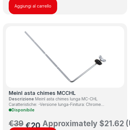
Aggiungi al carrello
Meinl asta chimes MCCHL
Descrizione
Meinl asta chimes lunga MC-CHL
Caratteristiche: -Versione lunga-Finitura: Chrome…
Disponibile
€
39
Approximately
$
21.62
(
€
20