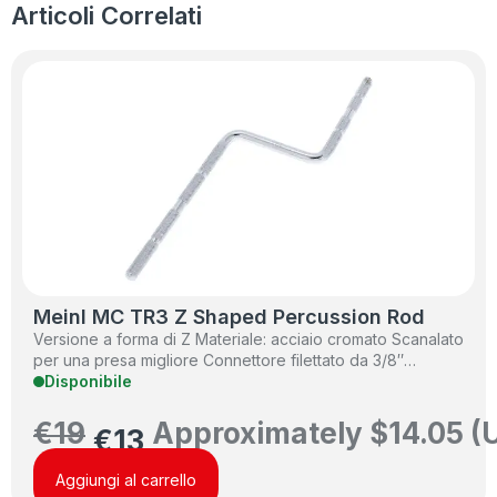
Articoli Correlati
Meinl MC TR3 Z Shaped Percussion Rod
Versione a forma di Z Materiale: acciaio cromato Scanalato
per una presa migliore Connettore filettato da 3/8″…
Disponibile
€
19
Approximately
$
14.05
(
€
13
Aggiungi al carrello