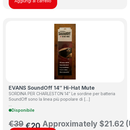
Aggiungi al carrello
EVANS SoundOff 14″ Hi-Hat Mute
SORDINA PER CHARLESTON 14″ Le sordine per batteria
SoundOff sono la linea più popolare di […]
…
Disponibile
€
39
Approximately
$
21.62
(
€
20