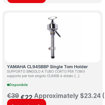
YAMAHA CL945BBP Single Tom Holder
SUPPORTO SINGOLO A TUBO CORTO PER TOM Il
supporto per tom singolo CL945B è dotato […]
…
Disponibile
€
39
Approximately
$
23.24
(
€
22