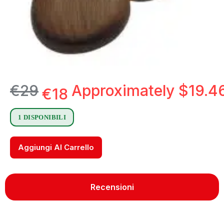
€
29
Approximately
$
19.4
€
18
1 DISPONIBILI
Aggiungi Al Carrello
Recensioni