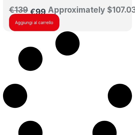
€
139
Approximately
$
107.0
€
99
Aggiungi al carrello