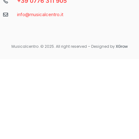
+39 0776 311 905
Caratteristica
Descrizione
info@musicalcentro.it
Interfaccia
Facile da navigare con un design moderno
Varietà di
Include slot, giochi da tavolo e
Giochi
scommesse sportive
Musicalcentro .© 2025. All right reserved – Designed by
XGrow
Per coloro che preferiscono giocare in movimento, Betaland
Casino offre una versione mobile ottimizzata che garantisce la
stessa qualità e fluidità dell’esperienza desktop. Non importa
dove ti trovi, avrai sempre accesso ai tuoi giochi preferiti con
un semplice tocco sul tuo smartphone o tablet.
Quando si tratta di sicurezza e supporto, Betaland Casino non
delude. Utilizza tecnologie di crittografia avanzate per
proteggere i dati personali e finanziari degli utenti. Inoltre, il
servizio clienti è disponibile 24/7 per rispondere a qualsiasi
domanda o risolvere eventuali problemi.