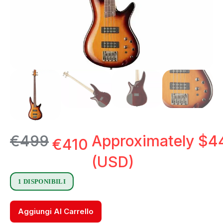
€
499
Approximately
$
4
€
410
(USD)
1 DISPONIBILI
Aggiungi Al Carrello