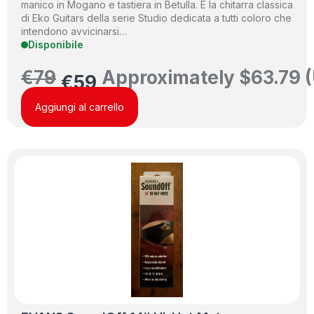
manico in Mogano e tastiera in Betulla. È la chitarra classica
di Eko Guitars della serie Studio dedicata a tutti coloro che
intendono avvicinarsi…
Disponibile
€
79
Approximately
$
63.79
(
€
59
Aggiungi al carrello