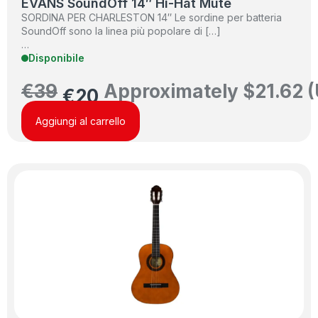
EVANS SoundOff 14″ Hi-Hat Mute
SORDINA PER CHARLESTON 14″ Le sordine per batteria
SoundOff sono la linea più popolare di […]
…
Disponibile
€
39
Approximately
$
21.62
(
€
20
Aggiungi al carrello