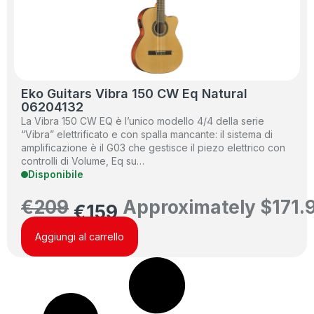
Eko Guitars Vibra 150 CW Eq Natural
06204132
La Vibra 150 CW EQ è l’unico modello 4/4 della serie
“Vibra” elettrificato e con spalla mancante: il sistema di
amplificazione è il G03 che gestisce il piezo elettrico con
controlli di Volume, Eq su…
Disponibile
€
209
Approximately
$
171.
€
159
Aggiungi al carrello