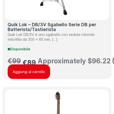
Quik Lok – DB/3V Sgabello Serie DB per
Batterista/Tastierista
Quik Lok DB/3V è uno sgabello con seduta rotonda
imbottita da 300 x 65 mm, […]
…
Disponibile
€
99
Approximately
$
96.22
€
89
Aggiungi al carrello