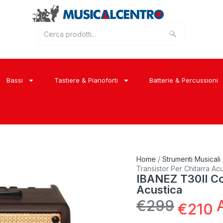
Bassi
Tastiere & Pianoforti
Batterie & Percussioni
Home
/
Strumenti Musicali
Transistor Per Chitarra Acu
IBANEZ T30II Co
Acustica
€
299
€
210