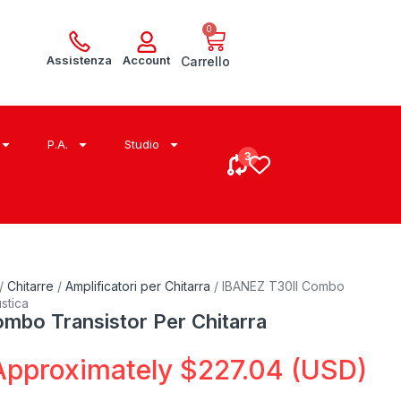
0
Assistenza
Account
Carrello
P.A.
Studio
/
Chitarre
/
Amplificatori per Chitarra
/ IBANEZ T30II Combo
stica
mbo Transistor Per Chitarra
Approximately
$
227.04
(USD)