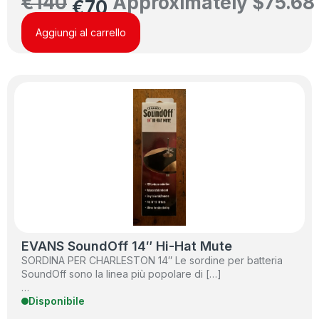
€
140
Approximately
$
75.68
€
70
Aggiungi al carrello
EVANS SoundOff 14″ Hi-Hat Mute
SORDINA PER CHARLESTON 14″ Le sordine per batteria
SoundOff sono la linea più popolare di […]
…
Disponibile