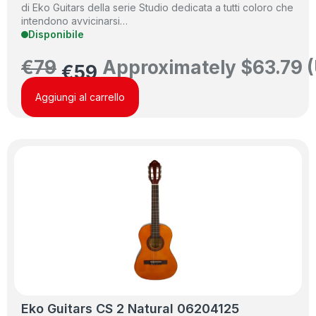
di Eko Guitars della serie Studio dedicata a tutti coloro che
intendono avvicinarsi…
Disponibile
€
79
Approximately
$
63.79
(
€
59
Aggiungi al carrello
Eko Guitars CS 2 Natural 06204125