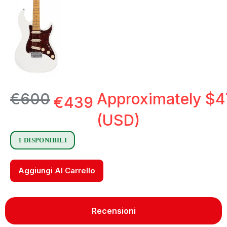
€
600
Approximately
$
4
€
439
(USD)
1 DISPONIBILI
Aggiungi Al Carrello
Recensioni