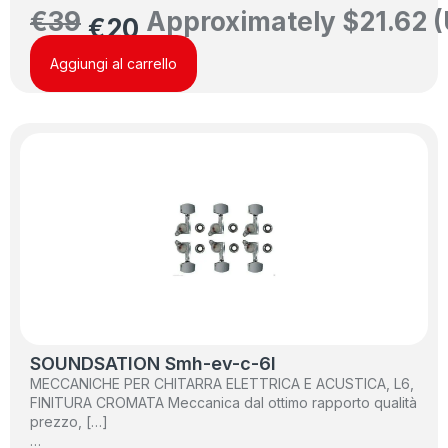
€
39
Approximately
$
21.62
(
€
20
Aggiungi al carrello
SOUNDSATION Smh-ev-c-6l
MECCANICHE PER CHITARRA ELETTRICA E ACUSTICA, L6,
FINITURA CROMATA Meccanica dal ottimo rapporto qualità
prezzo, […]
…