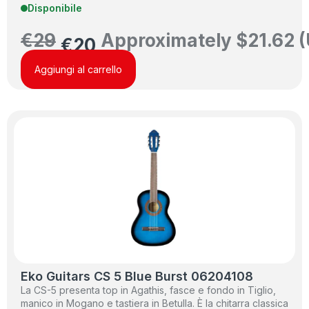
Disponibile
€
29
Approximately
$
21.62
(
€
20
Aggiungi al carrello
Eko Guitars CS 5 Blue Burst 06204108
La CS-5 presenta top in Agathis, fasce e fondo in Tiglio,
manico in Mogano e tastiera in Betulla. È la chitarra classica