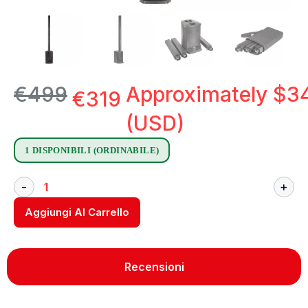
€
499
Approximately
$
3
€
319
(USD)
1 DISPONIBILI (ORDINABILE)
Aggiungi Al Carrello
Recensioni