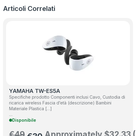
Articoli Correlati
YAMAHA TW-ES5A
Specifiche prodotto Componenti inclusi ‎Cavo, Custodia di
ricarica wireless Fascia d’età (descrizione) ‎Bambini
Materiale ‎Plastica […]
…
Disponibile
€
49
Approximately
$
32.33
(