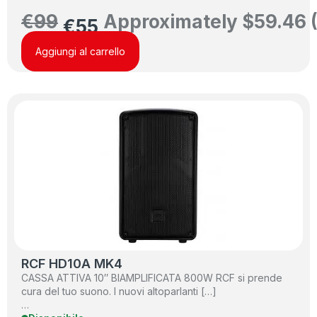
€
99
Approximately
$
59.46
€
55
Aggiungi al carrello
RCF HD10A MK4
CASSA ATTIVA 10″ BIAMPLIFICATA 800W RCF si prende
cura del tuo suono. I nuovi altoparlanti […]
…