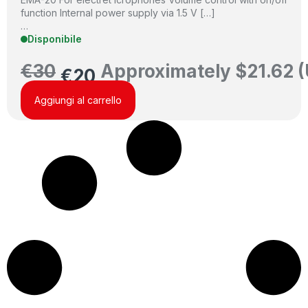
function Internal power supply via 1.5 V […]
…
Disponibile
€
30
Approximately
$
21.62
(
€
20
Aggiungi al carrello