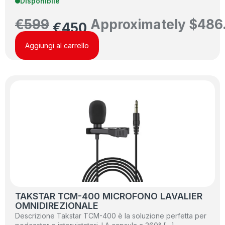
Disponibile
€
599
Approximately
$
486
€
450
Aggiungi al carrello
TAKSTAR TCM-400 MICROFONO LAVALIER
OMNIDIREZIONALE
Descrizione Takstar TCM-400 è la soluzione perfetta per