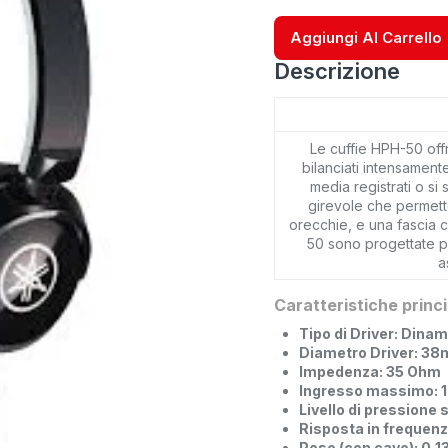
Aggiungi Al Carrello
Descrizione
Le cuffie HPH-50 offr
bilanciati intensament
media registrati o si
girevole che permette 
orecchie, e una fascia 
50 sono progettate p
a
Caratteristiche princi
Tipo di Driver: Dina
Diametro Driver: 3
Impedenza: 35 Ohm
Ingresso massimo:
Livello di pressione
Risposta in frequen
Peso (con cavo): 0,1