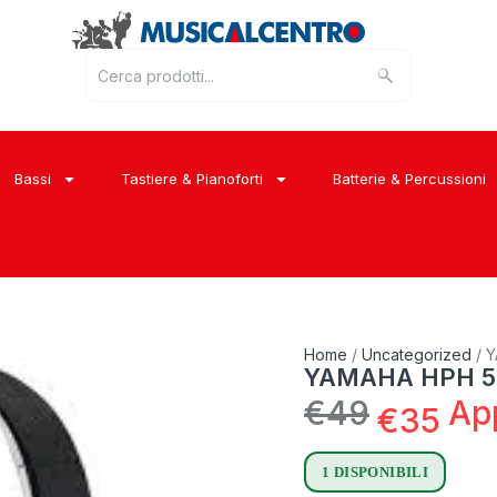
Bassi
Tastiere & Pianoforti
Batterie & Percussioni
Home
/
Uncategorized
/ 
YAMAHA HPH 50
€
49
Ap
€
35
1 DISPONIBILI