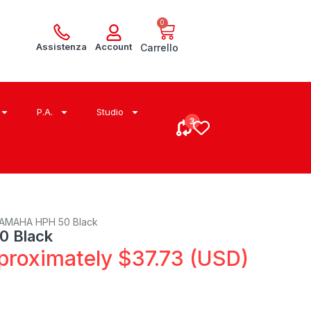
0
Assistenza
Account
Carrello
P.A.
Studio
YAMAHA HPH 50 Black
 Black
proximately
$
37.73
(USD)