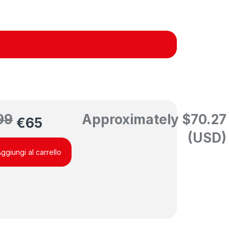
99
Approximately
$
70.27
€
65
(USD)
ggiungi al carrello