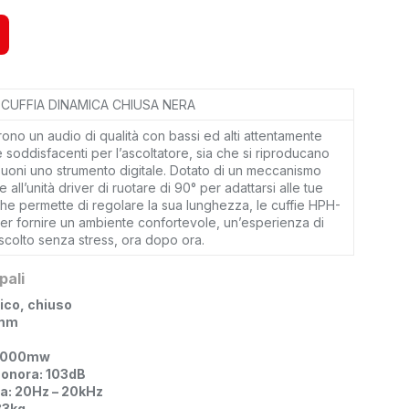
CUFFIA DINAMICA CHIUSA NERA
ono un audio di qualità con bassi ed alti attentamente
e soddisfacenti per l’ascoltatore, sia che si riproducano
 suoni uno strumento digitale. Dotato di un meccanismo
all’unità driver di ruotare di 90° per adattarsi alle tue
che permette di regolare la sua lunghezza, le cuffie HPH-
er fornire un ambiente confortevole, un’esperienza di
scolto senza stress, ora dopo ora.
pali
mico, chiuso
8mm
 1000mw
 sonora: 103dB
za: 20Hz – 20kHz
33kg