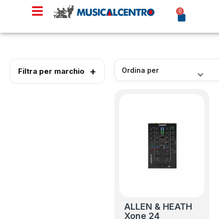
0
Filtra per marchio
ALLEN & HEATH
Xone 24