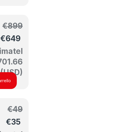
€
899
€
649
imatel
701.66
(USD)
rrello
€
49
€
35