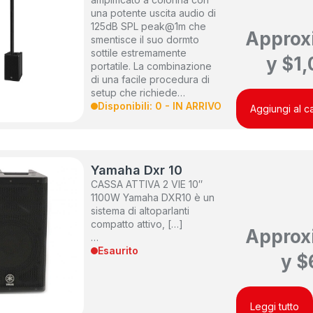
una potente uscita audio di
125dB SPL peak@1m che
Approx
smentisce il suo dormto
sottile estremamente
y
$
1,
portatile. La combinazione
di una facile procedura di
setup che richiede…
Disponibili: 0 - IN ARRIVO
Aggiungi al ca
Yamaha Dxr 10
CASSA ATTIVA 2 VIE 10″
1100W Yamaha DXR10 è un
sistema di altoparlanti
compatto attivo, […]
Approx
…
Esaurito
y
$
Leggi tutto