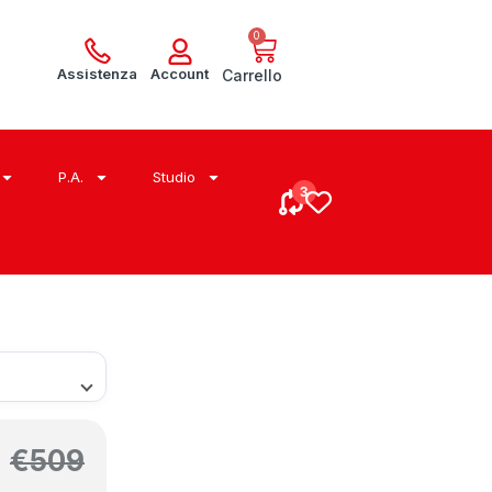
0
Assistenza
Account
Carrello
P.A.
Studio
€
509