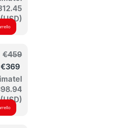
312.45
(USD)
rrello
€
459
€
369
imatel
398.94
(USD)
rrello