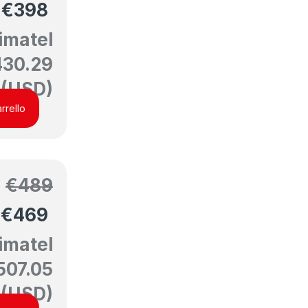
€
398
imatel
430.29
(USD)
rrello
€
489
€
469
imatel
507.05
(USD)