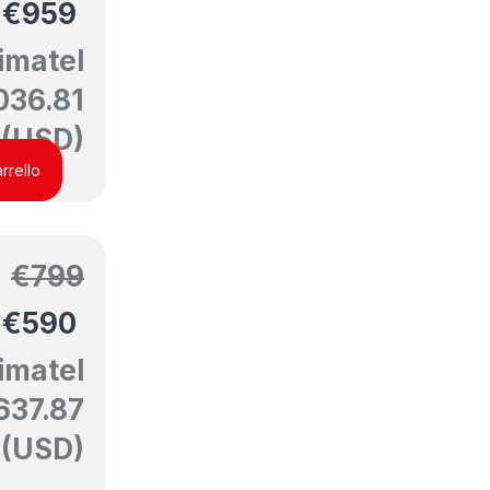
€
959
imatel
036.81
(USD)
rrello
€
799
€
590
imatel
637.87
(USD)