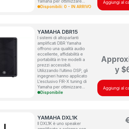
Yamaha per ottimizzare…
Aggiungi al ca
Disponibili: 0 - IN ARRIVO
YAMAHA DBR15
I sistemi di altoparlanti
amplificati DBR Yamaha
offrono una qualità audio
eccellente, affidabilità e
Approx
portabilità in tre modelli a
prezzi accessibili.
y
$
Utilizzando l’ultimo DSP, gli
ingegneri hanno applicato
L’esclusivo FIR-X tuning di
Yamaha per ottimizzare…
Aggiungi al ca
Disponibile
YAMAHA DXL1K
Il DXL1K è uno speaker
amplificato a colonna con