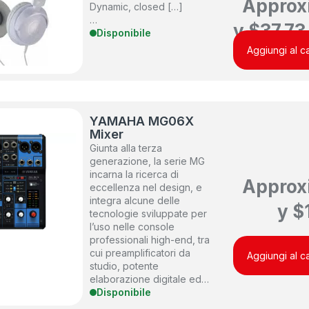
Approx
Dynamic, closed […]
…
y
$
37.73
Disponibile
Aggiungi al ca
YAMAHA MG06X
Mixer
Giunta alla terza
generazione, la serie MG
incarna la ricerca di
Approx
eccellenza nel design, e
integra alcune delle
y
$
tecnologie sviluppate per
l’uso nelle console
professionali high-end, tra
cui preamplificatori da
Aggiungi al ca
studio, potente
elaborazione digitale ed…
Disponibile