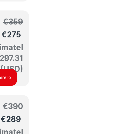
€
359
€
275
imatel
297.31
(USD)
rrello
€
390
€
289
imatel