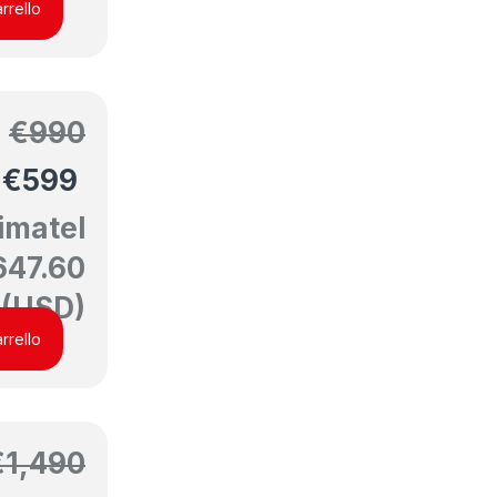
rrello
€
990
€
599
imatel
647.60
(USD)
rrello
€
1,490