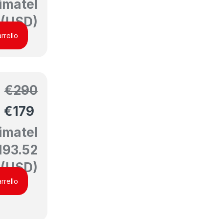
imatel
(USD)
rrello
€
290
€
179
imatel
193.52
(USD)
rrello