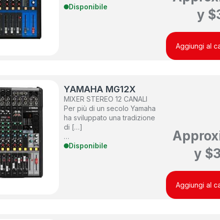
Disponibile
y
$
Aggiungi al ca
YAMAHA MG12X
MIXER STEREO 12 CANALI
Per più di un secolo Yamaha
ha sviluppato una tradizione
di […]
Approx
…
Disponibile
y
$
Aggiungi al ca