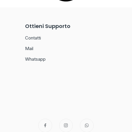
Ottieni Supporto
Contatti
Mail
Whatsapp