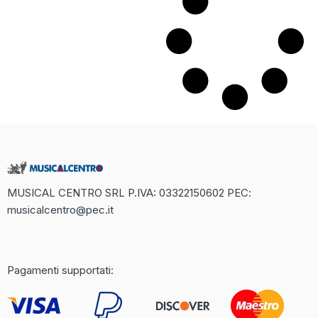
MUSICAL CENTRO SRL P.IVA: 03322150602 PEC:
musicalcentro@pec.it
Recensione Completa di Betaland
Casino: Un Mondo di Divertimento
Online
Pagamenti supportati:
Il mondo dei casinò online è in continua espansione, e uno dei
nomi che si sta facendo strada è Betaland Casino. Con una