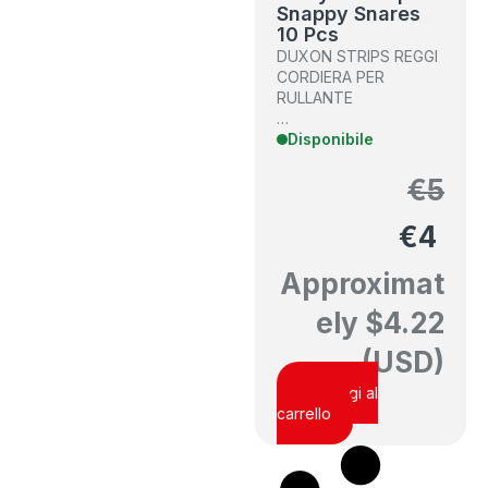
Snappy Snares
10 Pcs
DUXON STRIPS REGGI
CORDIERA PER
RULLANTE
…
Disponibile
€
5
€
4
Approximat
ely
$
4.22
(USD)
Aggiungi al
carrello