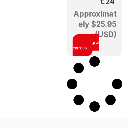
€
24
Approximat
ely
$
25.95
(USD)
Aggiungi al
carrello