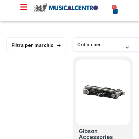
0
Filtra per marchio
Gibson
Accessories