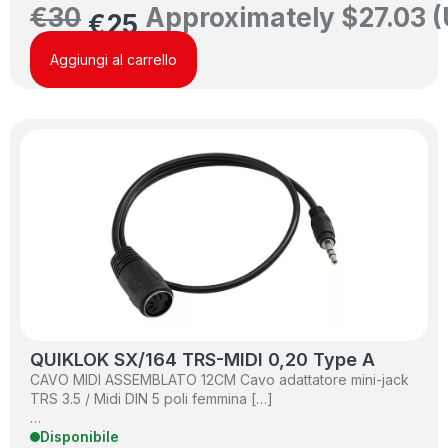
€
30
Approximately
$
27.03
(
€
25
Aggiungi al carrello
QUIKLOK SX/164 TRS-MIDI 0,20 Type A
CAVO MIDI ASSEMBLATO 12CM Cavo adattatore mini-jack
TRS 3.5 / Midi DIN 5 poli femmina […]
…
Disponibile