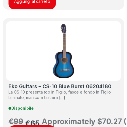
Aggiungi al carrello
Eko Guitars – CS-10 Blue Burst 06204180
La CS-10 presenta top in Tiglio, fasce e fondo in Tiglio
laminato, manico e tastiera […]
…
Disponibile
€
99
Approximately
$
70.27
(
€
65