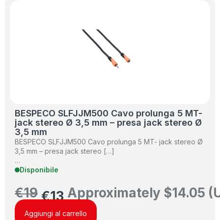
BESPECO SLFJJM500 Cavo prolunga 5 MT-
jack stereo Ø 3,5 mm – presa jack stereo Ø
3,5 mm
BESPECO SLFJJM500 Cavo prolunga 5 MT- jack stereo Ø
3,5 mm – presa jack stereo […]
…
Disponibile
€
19
Approximately
$
14.05
(
€
13
Aggiungi al carrello