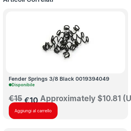
Fender Springs 3/8 Black 0019394049
Disponibile
€
15
Approximately
$
10.81
(U
€
10
Aggiungi al carrello