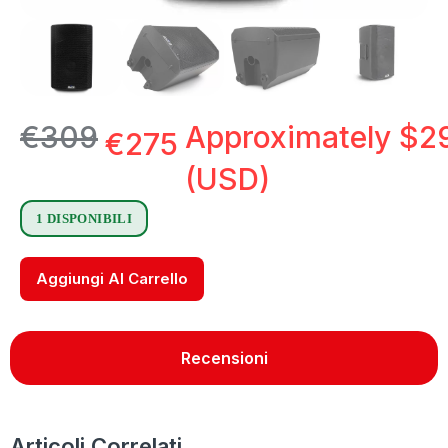
€
309
Approximately
$
2
€
275
(USD)
1 DISPONIBILI
Aggiungi Al Carrello
Recensioni
Articoli Correlati