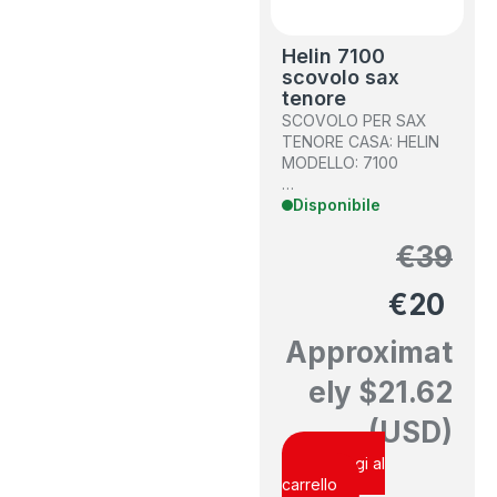
Helin 7100
scovolo sax
tenore
SCOVOLO PER SAX
TENORE CASA: HELIN
MODELLO: 7100
…
Disponibile
€
39
€
20
Approximat
ely
$
21.62
(USD)
Aggiungi al
carrello