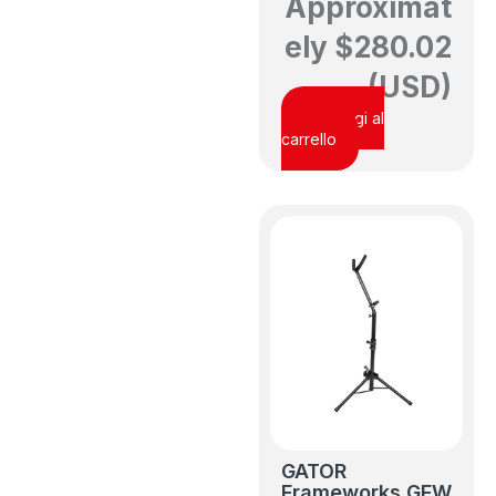
Approximat
ely
$
280.02
(USD)
Aggiungi al
carrello
GATOR
Frameworks GFW