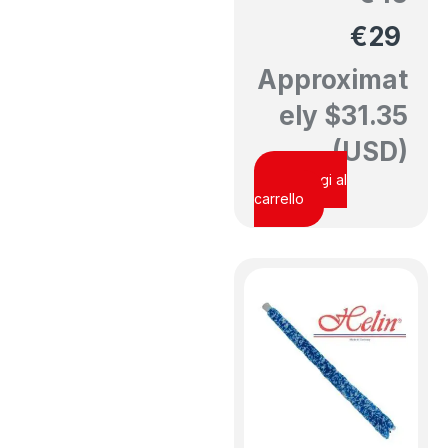
€
29
Approximat
ely
$
31.35
(USD)
Aggiungi al
carrello