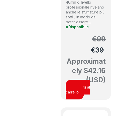
40mm di livello
professionale rivelano
anche le sfumature più
sottili, in modo da
poter essere…
Disponibile
€
99
€
39
Approximat
ely
$
42.16
(USD)
Aggiungi al
carrello