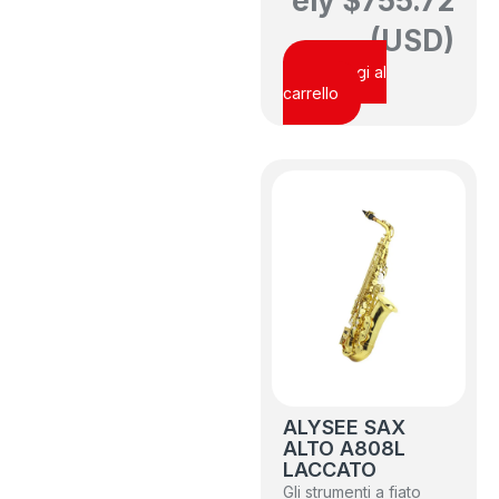
ely
$
755.72
(USD)
Aggiungi al
carrello
ALYSEE SAX
ALTO A808L
LACCATO
Gli strumenti a fiato