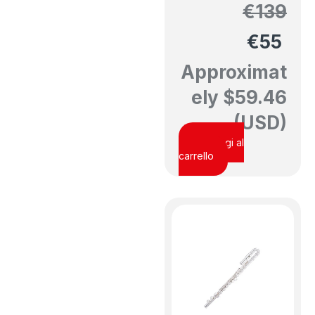
€
139
€
55
Approximat
ely
$
59.46
(USD)
Aggiungi al
carrello