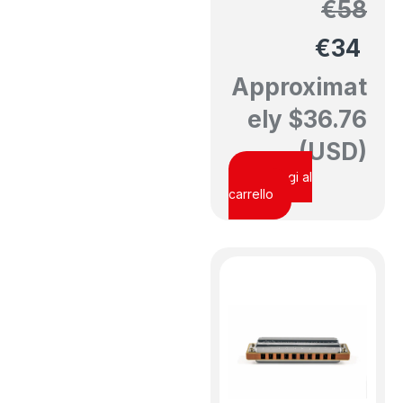
€
58
€
34
Approximat
ely
$
36.76
(USD)
Aggiungi al
carrello