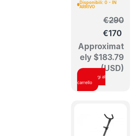
Disponibili: 0 - IN
ARRIVO
€
290
€
170
Approximat
ely
$
183.79
(USD)
Aggiungi al
carrello