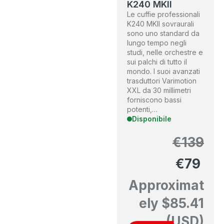
K240 MKII
Le cuffie professionali
K240 MKII sovraurali
sono uno standard da
lungo tempo negli
studi, nelle orchestre e
sui palchi di tutto il
mondo. I suoi avanzati
trasduttori Varimotion
XXL da 30 millimetri
forniscono bassi
potenti,…
Disponibile
€
139
€
79
Approximat
ely
$
85.41
(USD)