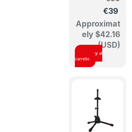
€
39
Approximat
ely
$
42.16
(USD)
Aggiungi al
carrello