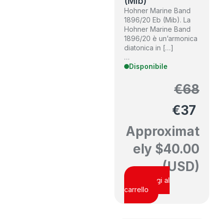
(MIb)
Hohner Marine Band
1896/20 Eb (Mib). La
Hohner Marine Band
1896/20 è un’armonica
diatonica in […]
…
Disponibile
€
68
€
37
Approximat
ely
$
40.00
(USD)
Aggiungi al
carrello