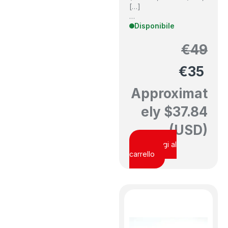
[…]
…
Disponibile
€
49
€
35
Approximat
ely
$
37.84
(USD)
Aggiungi al
carrello