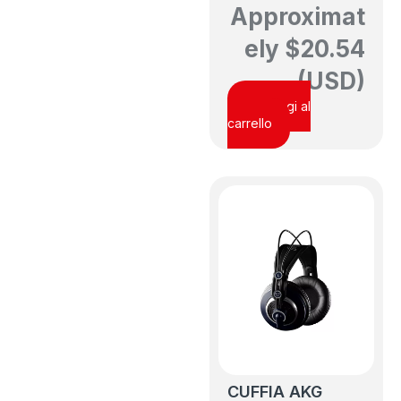
Approximat
ely
$
20.54
(USD)
Aggiungi al
carrello
CUFFIA AKG