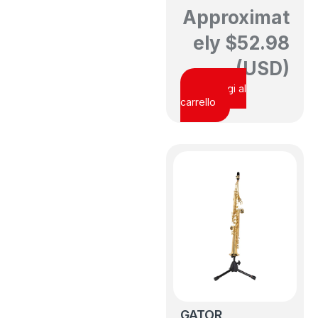
Approximat
ely
$
52.98
(USD)
Aggiungi al
carrello
GATOR