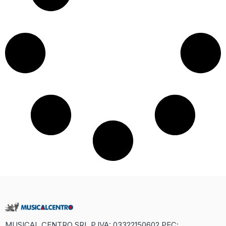
MUSICAL CENTRO SRL P.IVA: 03322150602 PEC: