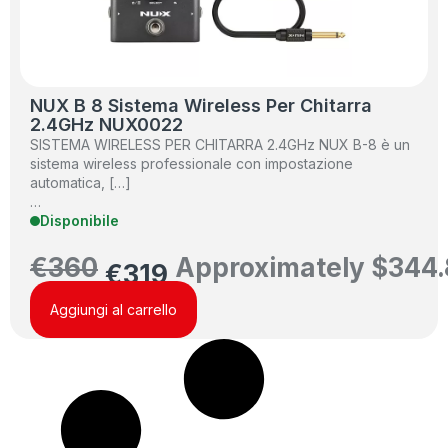
NUX B 8 Sistema Wireless Per Chitarra
2.4GHz NUX0022
SISTEMA WIRELESS PER CHITARRA 2.4GHz NUX B-8 è un
sistema wireless professionale con impostazione
automatica, […]
…
Disponibile
€
360
Approximately
$
344.
€
319
Aggiungi al carrello