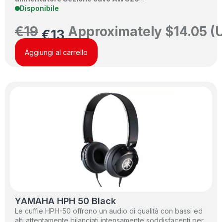
Disponibile
€
19
Approximately
$
14.05
(
€
13
Aggiungi al carrello
YAMAHA HPH 50 Black
Le cuffie HPH-50 offrono un audio di qualità con bassi ed
alti attentamente bilanciati intensamente soddisfacenti per