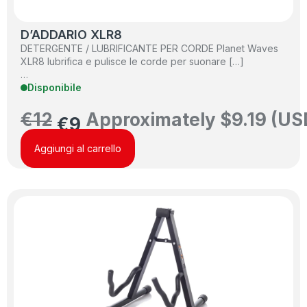
D’ADDARIO XLR8
DETERGENTE / LUBRIFICANTE PER CORDE Planet Waves
XLR8 lubrifica e pulisce le corde per suonare […]
…
Disponibile
€
12
Approximately
$
9.19
(US
€
9
Aggiungi al carrello