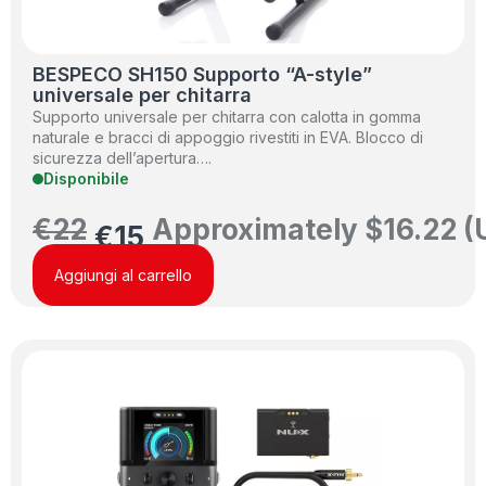
BESPECO SH150 Supporto “A-style”
universale per chitarra
Supporto universale per chitarra con calotta in gomma
naturale e bracci di appoggio rivestiti in EVA. Blocco di
sicurezza dell’apertura….
Disponibile
€
22
Approximately
$
16.22
(
€
15
Aggiungi al carrello