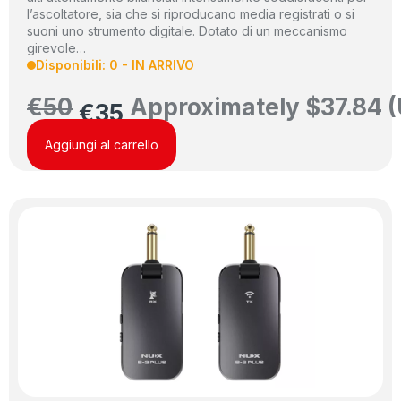
l’ascoltatore, sia che si riproducano media registrati o si
suoni uno strumento digitale. Dotato di un meccanismo
girevole…
Disponibili: 0 - IN ARRIVO
€
50
Approximately
$
37.84
(
€
35
Aggiungi al carrello