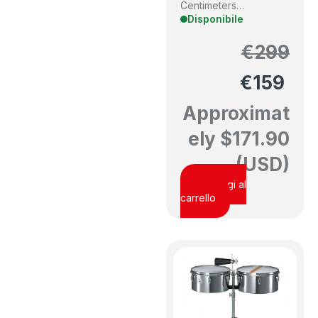
Centimeters
…
Disponibile
€
299
€
159
Approximat
ely
$
171.90
(USD)
Aggiungi al
carrello