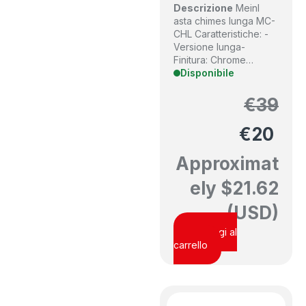
Descrizione
Meinl
asta chimes lunga MC-
CHL Caratteristiche: -
Versione lunga-
Finitura: Chrome…
Disponibile
€
39
€
20
Approximat
ely
$
21.62
(USD)
Aggiungi al
carrello