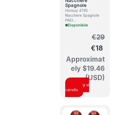
Nacchere
Spagnole
Honsuy 4745
Nacchere Spagnole
PAIO…
Disponibile
€
29
€
18
Approximat
ely
$
19.46
(USD)
Aggiungi al
carrello