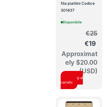
fila piattini
Codice
301437
…
Disponibile
€
25
€
19
Approximat
ely
$
20.00
(USD)
Aggiungi al
carrello