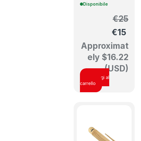
Disponibile
€
25
€
15
Approximat
ely
$
16.22
(USD)
Aggiungi al
carrello