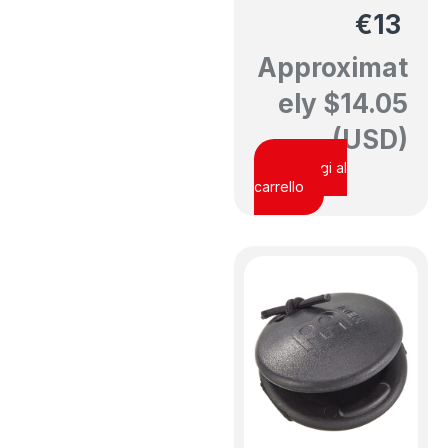
€
13
Approximat
ely
$
14.05
(USD)
Aggiungi al
carrello