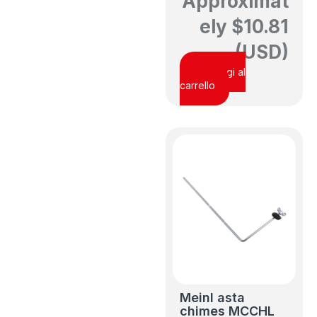
Approximat
ely
$
10.81
(USD)
Aggiungi al
carrello
Meinl asta
chimes MCCHL