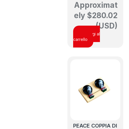
Approximat
ely
$
280.02
(USD)
Aggiungi al
carrello
PEACE COPPIA DI