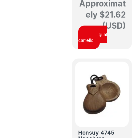
Approximat
ely
$
21.62
(USD)
Aggiungi al
carrello
Honsuy 4745