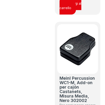
Aggiungi al
carrello
Meinl Percussion
WC1-M, Add-on
per cajón
Castanets,
Misura Media,
Nero 302002