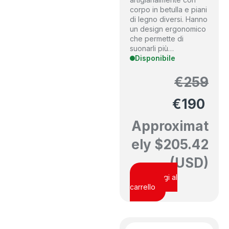
corpo in betulla e piani
di legno diversi. Hanno
un design ergonomico
che permette di
suonarli più…
Disponibile
€
259
€
190
Approximat
ely
$
205.42
(USD)
Aggiungi al
carrello