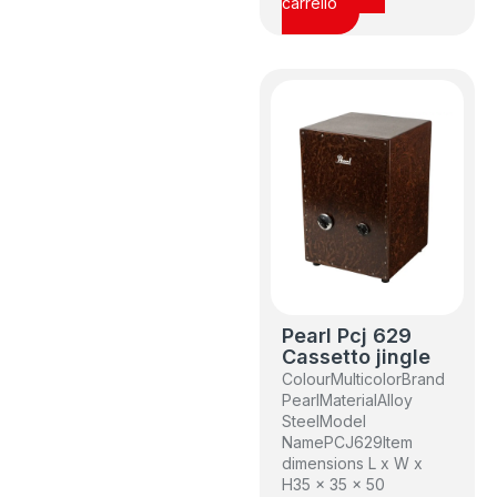
carrello
Pearl Pcj 629
Cassetto jingle
Colour
Multicolor
Brand
Pearl
Material
Alloy
Steel
Model
Name
PCJ629
Item
dimensions L x W x
H
35 x 35 x 50