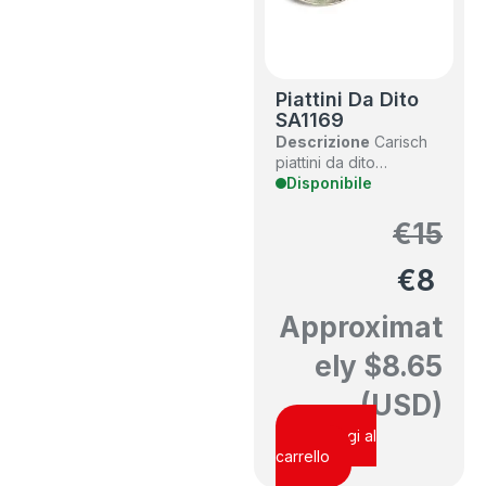
Piattini Da Dito
SA1169
Descrizione
Carisch
piattini da dito…
Disponibile
€
15
€
8
Approximat
ely
$
8.65
(USD)
Aggiungi al
carrello