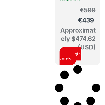
€
599
€
439
Approximat
ely
$
474.62
(USD)
Aggiungi al
carrello