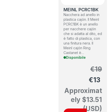
MEINL PCRC1BK
Nacchera ad anello in
plastica cajón. Il Meinl
PCRC1BK è un anello
per nacchere cajón
che si adatta al dito, ed
è fatto di plastica, con
una finitura nera. Il
Meinl cajón Ring
Castanet è…
Disponibile
€
19
€
13
Approximat
ely
$
13.51
(USD)