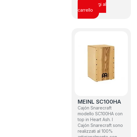
Aggiungi al
carrello
MEINL SC100HA
Cajón Snarecraft
modello SC100HA con
top in Heart Ash. I
Cajón Snarecraft sono
realizzati al 100%
artigianalmente con