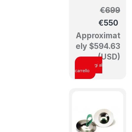
€
699
€
550
Approximat
ely
$
594.63
(USD)
Aggiungi al
carrello