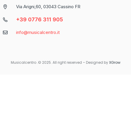
propone come una delle piattaforme più complete per chi
Via Arigni,60, 03043 Cassino FR
cerca un’esperienza di gioco varia e coinvolgente.
+39 0776 311 905
Caratteristica
Descrizione
info@musicalcentro.it
Interfaccia
Facile da navigare con un design moderno
Varietà di
Include slot, giochi da tavolo e
Giochi
scommesse sportive
Musicalcentro .© 2025. All right reserved – Designed by
XGrow
Per coloro che preferiscono giocare in movimento, Betaland
Casino offre una versione mobile ottimizzata che garantisce la
stessa qualità e fluidità dell’esperienza desktop. Non importa
dove ti trovi, avrai sempre accesso ai tuoi giochi preferiti con
un semplice tocco sul tuo smartphone o tablet.
Quando si tratta di sicurezza e supporto, Betaland Casino non
delude. Utilizza tecnologie di crittografia avanzate per
proteggere i dati personali e finanziari degli utenti. Inoltre, il