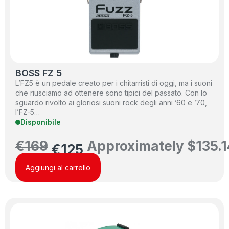
BOSS FZ 5
L’FZ5 è un pedale creato per i chitarristi di oggi, ma i suoni
che riusciamo ad ottenere sono tipici del passato. Con lo
sguardo rivolto ai gloriosi suoni rock degli anni ’60 e ’70,
l’FZ-5…
Disponibile
€
169
Approximately
$
135.1
€
125
Aggiungi al carrello