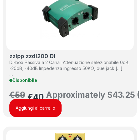
zzipp zzdi200 DI
Di-box Passiva a 2 Canali Attenuazione selezionabile 0dB,
-20dB, -40dB Impedenza ingresso 50KΩ, due jack […]
…
Disponibile
€
59
Approximately
$
43.25
€
40
Aggiungi al carrello