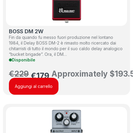
BOSS DM 2W
Fin da quando fu messo fuori produzione nel lontano
1984, il Delay BOSS DM-2 è rimasto molto ricercato dai
chitarristi di tutto il mondo per il suo caldo delay analogico
“bucket brigade”. Ora, il DM…
Disponibile
€
229
Approximately
$
193.
€
179
Aggiungi al carrello