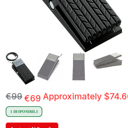
€
99
Approximately
$
74.6
€
69
1 DISPONIBILI