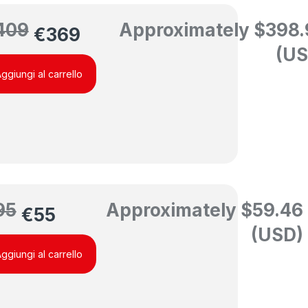
409
Approximately
$
398.
€
369
(US
ggiungi al carrello
95
Approximately
$
59.46
€
55
(USD)
ggiungi al carrello