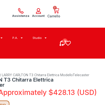
0
Assistenza
Account
Carrello
P.A.
Studio
/ LARRY CARLTON T3 Chitarra Elettrica ModelloTelecaster
3 Chitarra Elettrica
er
Approximately
$
428.13
(USD)
RIVO