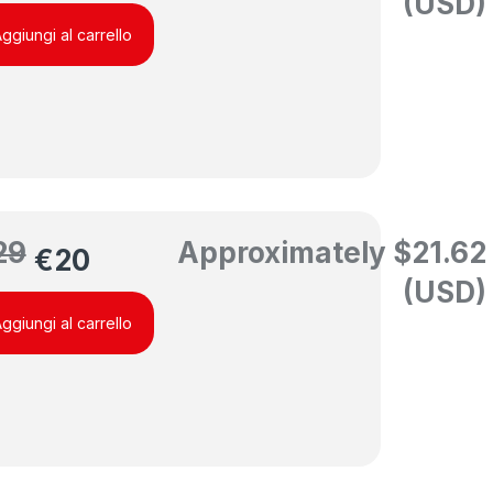
(USD)
ggiungi al carrello
29
Approximately
$
21.62
€
20
(USD)
ggiungi al carrello