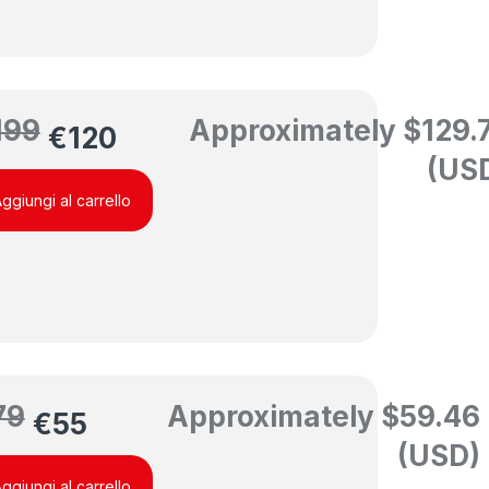
199
Approximately
$
129.
€
120
(US
ggiungi al carrello
79
Approximately
$
59.46
€
55
(USD)
ggiungi al carrello