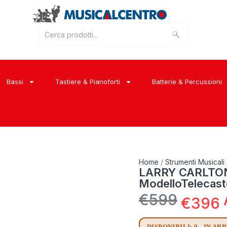
Bassi
Tastiere & Pianoforti
Batterie & Percussioni
Home
/
Strumenti Musicali
LARRY CARLTON T
ModelloTelecast
€
599
€
396
DISPONIBILI: 0 - IN AR