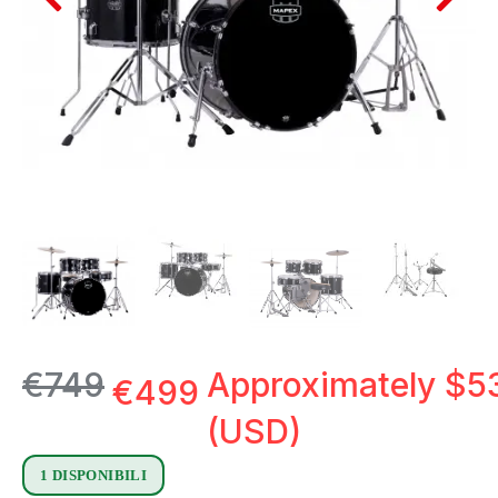
€
749
Approximately
$
5
€
499
(USD)
1 DISPONIBILI