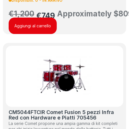
Disponibili: 0 - IN ARRIVO
€
1,200
Approximately
$
80
€
749
Aggiungi al carrello
CM5044FTCIR Comet Fusion 5 pezzi Infra
Red con Hardware e Piatti 705456
La serie Comet propone una ampia gamma di kit completi
per chi inizia lavventura nel mondo della batteria. Tutti i