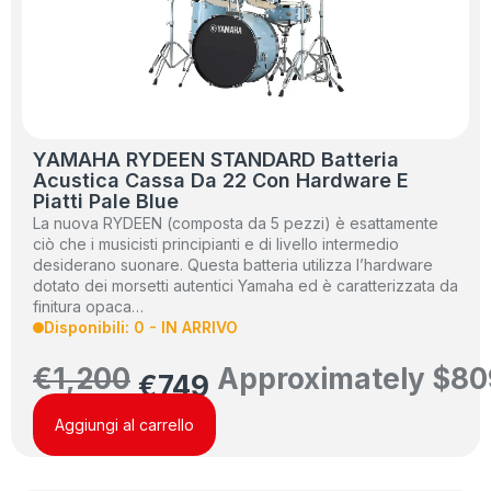
YAMAHA RYDEEN STANDARD Batteria
Acustica Cassa Da 22 Con Hardware E
Piatti Pale Blue
La nuova RYDEEN (composta da 5 pezzi) è esattamente
ciò che i musicisti principianti e di livello intermedio
desiderano suonare. Questa batteria utilizza l’hardware
dotato dei morsetti autentici Yamaha ed è caratterizzata da
finitura opaca…
Disponibili: 0 - IN ARRIVO
€
1,200
Approximately
$
80
€
749
Aggiungi al carrello