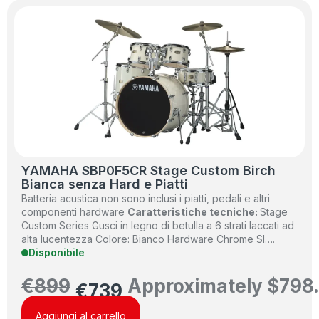
YAMAHA SBP0F5CR Stage Custom Birch
Bianca senza Hard e Piatti
Batteria acustica non sono inclusi i piatti, pedali e altri
componenti hardware
Caratteristiche tecniche:
Stage
Custom Series Gusci in legno di betulla a 6 strati laccati ad
alta lucentezza Colore: Bianco Hardware Chrome SI….
Disponibile
€
899
Approximately
$
798
€
739
Aggiungi al carrello