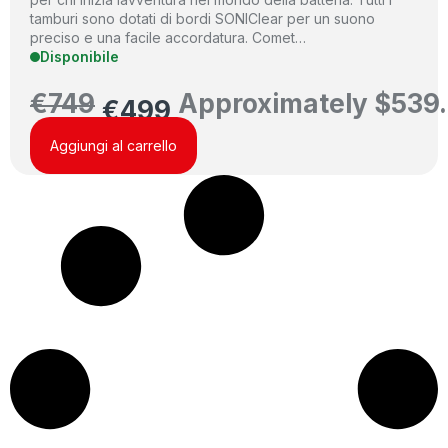
tamburi sono dotati di bordi SONIClear per un suono
preciso e una facile accordatura. Comet…
Disponibile
€
749
Approximately
$
539
€
499
Aggiungi al carrello