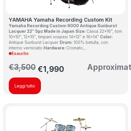
YAMAHA Yamaha Recording Custom Kit
Yamaha Recording Custom 9000 Antique Sunburst
Lacquer 22″ 5pz Made in Japan
Size:
Cassa 22×16″, tom
10×10″, 12×10″, timpani sospesi 14×12″ e 16×14″
Color:
Antique Sunburst Lacquer
Drum:
100% betulla, con
interno verniciato
Hardware:
Cromato,…
Esaurito
€
3,500
Approxima
€
1,990
Leggi tutto