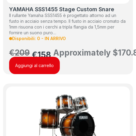
YAMAHA SSS1455 Stage Custom Snare
Il rullante Yamaha SSS1455 è progettato attorno ad un
fusto in acciaio senza tempo. Il fusto in acciaio cromato da
1mm risuona con i cerchi a tripla flangia da 1,5mm per
fornire un suono puro…
Disponibili: 0 - IN ARRIVO
€
209
Approximately
$
170.
€
158
Aggiungi al carrello