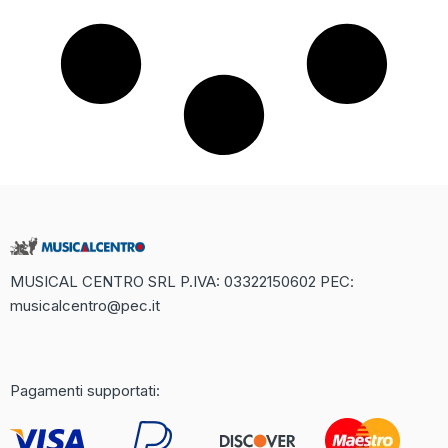
MUSICAL CENTRO SRL P.IVA: 03322150602 PEC:
musicalcentro@pec.it
Recensione Completa di Betaland
Casino: Un Mondo di Divertimento
Online
Pagamenti supportati:
Il mondo dei casinò online è in continua espansione, e uno dei