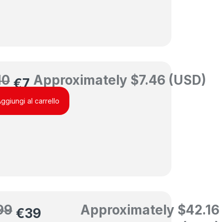
10
Approximately
$
7.46
(USD)
€
7
ggiungi al carrello
99
Approximately
$
42.16
€
39