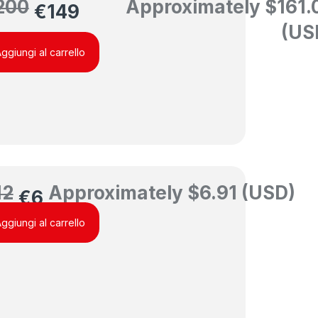
200
Approximately
$
161.
€
149
(US
ggiungi al carrello
12
Approximately
$
6.91
(USD)
€
6
ggiungi al carrello