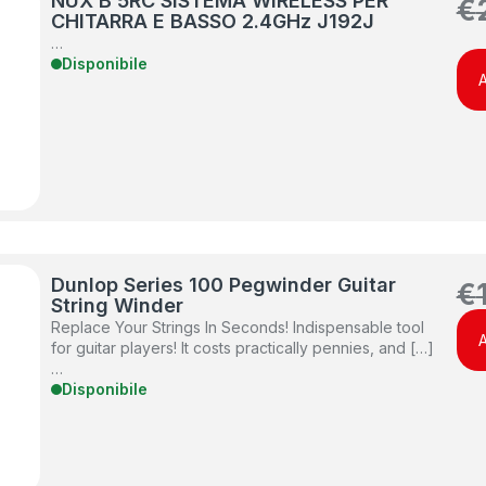
NUX B 5RC SISTEMA WIRELESS PER
€
CHITARRA E BASSO 2.4GHz J192J
…
Disponibile
A
Dunlop Series 100 Pegwinder Guitar
€
String Winder
Replace Your Strings In Seconds! Indispensable tool
A
for guitar players! It costs practically pennies, and […]
…
Disponibile