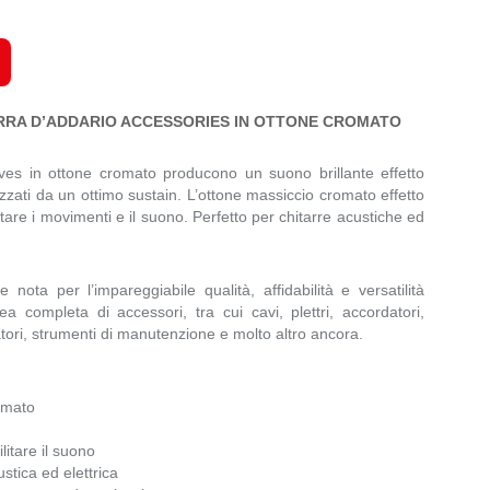
ARRA D’ADDARIO ACCESSORIES IN OTTONE CROMATO
ves in ottone cromato producono un suono brillante effetto
zati da un ottimo sustain. L’ottone massiccio cromato effetto
litare i movimenti e il suono. Perfetto per chitarre acustiche ed
nota per l’impareggiabile qualità, affidabilità e versatilità
ea completa di accessori, tra cui cavi, plettri, accordatori,
catori, strumenti di manutenzione e molto altro ancora.
omato
litare il suono
ustica ed elettrica