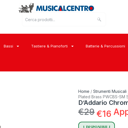
Bassi
Tastiere & Pianoforti
Batterie & Percussioni
Home
/
Strumenti Musicali
Plated Brass PWCBS-SM S
D’Addario Chro
€
29
App
€
16
1 DISPONIBILI