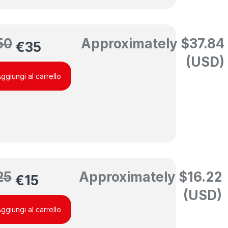
50
Approximately
$
37.84
€
35
(USD)
ggiungi al carrello
25
Approximately
$
16.22
€
15
(USD)
ggiungi al carrello