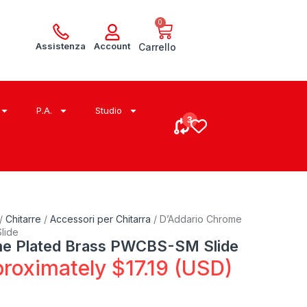
0
Assistenza
Account
Carrello
P.A.
Studio
/
Chitarre
/
Accessori per Chitarra
/ D’Addario Chrome
lide
me Plated Brass PWCBS-SM Slide
roximately
$
17.19
(USD)