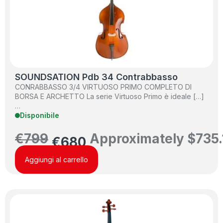
SOUNDSATION Pdb 34 Contrabbasso
CONRABBASSO 3/4 VIRTUOSO PRIMO COMPLETO DI
BORSA E ARCHETTO La serie Virtuoso Primo è ideale […]
…
Disponibile
€
799
Approximately
$
735.
€
680
Aggiungi al carrello