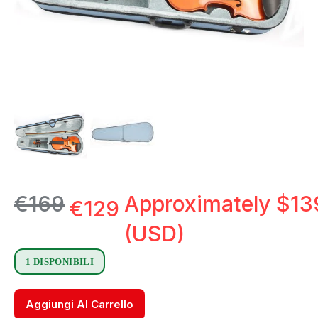
€
169
Approximately
$
13
€
129
(USD)
1 DISPONIBILI
Aggiungi Al Carrello