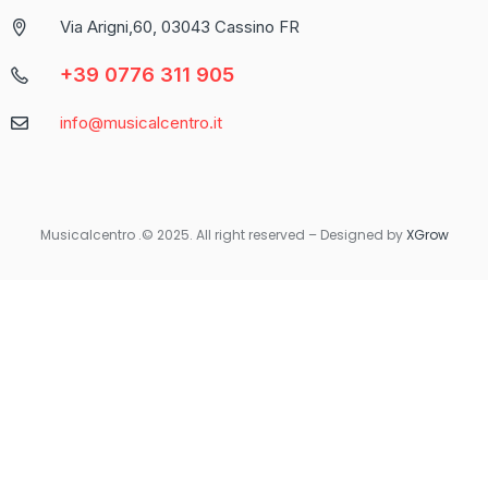
propone come una delle piattaforme più complete per chi
Via Arigni,60, 03043 Cassino FR
cerca un’esperienza di gioco varia e coinvolgente.
+39 0776 311 905
Caratteristica
Descrizione
info@musicalcentro.it
Interfaccia
Facile da navigare con un design moderno
Varietà di
Include slot, giochi da tavolo e
Giochi
scommesse sportive
Musicalcentro .© 2025. All right reserved – Designed by
XGrow
Per coloro che preferiscono giocare in movimento, Betaland
Casino offre una versione mobile ottimizzata che garantisce la
stessa qualità e fluidità dell’esperienza desktop. Non importa
dove ti trovi, avrai sempre accesso ai tuoi giochi preferiti con
un semplice tocco sul tuo smartphone o tablet.
Quando si tratta di sicurezza e supporto, Betaland Casino non
delude. Utilizza tecnologie di crittografia avanzate per
proteggere i dati personali e finanziari degli utenti. Inoltre, il