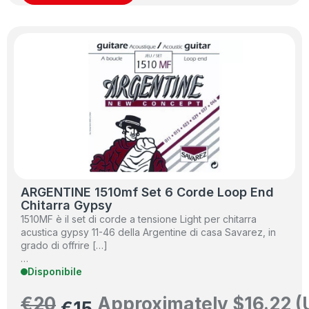
ARGENTINE 1510mf Set 6 Corde Loop End
Chitarra Gypsy
1510MF è il set di corde a tensione Light per chitarra
acustica gypsy 11-46 della Argentine di casa Savarez, in
grado di offrire […]
…
Disponibile
€
20
Approximately
$
16.22
(
€
15