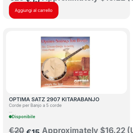
Aggiungi al carrello
OPTIMA SATZ 2907 KITARABANJO
Corde per Banjo a 5 corde
…
Disponibile
€
20
Approximately
$
16.22
(
€
15