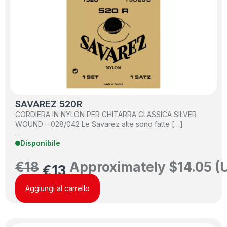
SAVAREZ 520R
CORDIERA IN NYLON PER CHITARRA CLASSICA SILVER
WOUND – 028/042 Le Savarez alte sono fatte […]
…
Disponibile
€
18
Approximately
$
14.05
(
€
13
Aggiungi al carrello