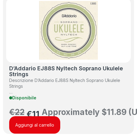
D’Addario EJ88S Nyltech Soprano Ukulele
Strings
Descrizione D’Addario EJ88S Nyltech Soprano Ukulele
Strings
…
Disponibile
€
22
Approximately
$
11.89
(U
€
11
Aggiungi al carrello