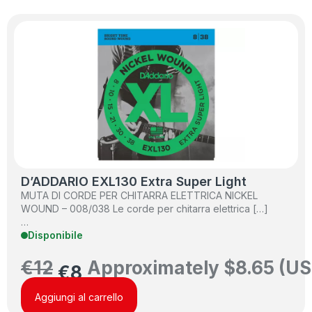
D’ADDARIO EXL130 Extra Super Light
MUTA DI CORDE PER CHITARRA ELETTRICA NICKEL
WOUND – 008/038 Le corde per chitarra elettrica […]
…
Disponibile
€
12
Approximately
$
8.65
(US
€
8
Aggiungi al carrello