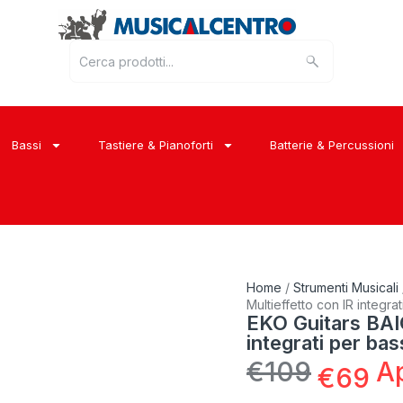
Bassi
Tastiere & Pianoforti
Batterie & Percussioni
Home
/
Strumenti Musicali
Multieffetto con IR integra
EKO Guitars BAIO
integrati per ba
€
109
A
€
69