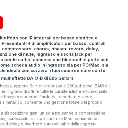
ltieffetto con IR integrati per basso elettrico e
 Presenta 8 IR di amplificatori per basso, controlli
i, compressore, chorus, phaser, reverb, delay,
unzione di mute, ingresso e uscita jack per
eo per le cuffie, connessione bluetooth e porte usb
o come scheda audio in ingresso sia per PC/Mac, sia
le ideale con cui avrai i tuoi suoni sempre con te.
multieffetto BAIO-B di Eko Guitars
nghezza, appena 6cm di larghezza e 260g di peso, BAIO è il
one in grado di offrire tutte le caratteristiche e funzionalità
ta e bassista moderno. Facile da traportare e super
ssis metallico, consente una gestione totale del proprio
 a disposizione gain, un eq a tre bande e compressione.
ni, accessibile tramite il controllo Mod, consente di
; il delay e riverbero sono attivabili dalla apposita