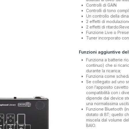
Controlli di GAIN
Controlli di tono comple
Un controllo della di
2 effetti di modulazio
2 effetti di ritardo:Re
Funzione Live o Preset
Tuner incorporato con
Funzioni aggiuntive del
Funziona a batterie rica
continuo) che si ricar
durante la ricarica;
Funziona come scheda 
Se collegato ad uno s
con l’apposito cavetto 
compatibilità con i div
dipende dai device ste
una normalissima uscit
Funzione Bluetooth (in
dotato di BT; quello ch
miscela dal volume del
BAIO.