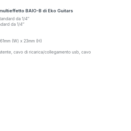
multieffetto BAIO-B di Eko Guitars
tandard da 1/4″
ndard da 1/4″
x 61mm (W) x 23mm (H)
utente, cavo di ricarica/collegamento usb, cavo