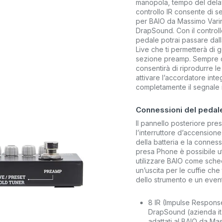
manopola, tempo del delay 
controllo IR consente di 
per BAIO da Massimo Varini, 
DrapSound. Con il controllo 
pedale potrai passare dalla
Live che ti permetterà di
sezione preamp. Sempre con
consentirà di riprodurre l
attivare l’accordatore int
completamente il segnale i
Connessioni del pedale
Il pannello posteriore pres
l’interruttore d’accensione
della batteria e la connes
presa Phone è possibile u
utilizzare BAIO come sched
un’uscita per le cuffie ch
dello strumento e un even
8 IR (Impulse Response)
DrapSound (azienda ital
adattati al BAIO da Mas