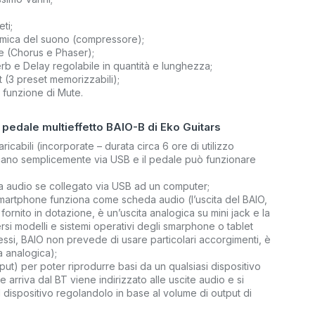
ti;
namica del suono (compressore);
ne (Chorus e Phaser);
verb e Delay regolabile in quantità e lunghezza;
 (3 preset memorizzabili);
 funzione di Mute.
 pedale multieffetto BAIO-B di Eko Guitars
ricabili (incorporate – durata circa 6 ore di utilizzo
icano semplicemente via USB e il pedale può funzionare
audio se collegato via USB ad un computer;
martphone funziona come scheda audio (l’uscita del BAIO,
fornito in dotazione, è un’uscita analogica su mini jack e la
ersi modelli e sistemi operativi degli smarphone o tablet
ssi, BAIO non prevede di usare particolari accorgimenti, è
a analogica);
put) per poter riprodurre basi da un qualsiasi dispositivo
e arriva dal BT viene indirizzato alle uscite audio e si
 dispositivo regolandolo in base al volume di output di