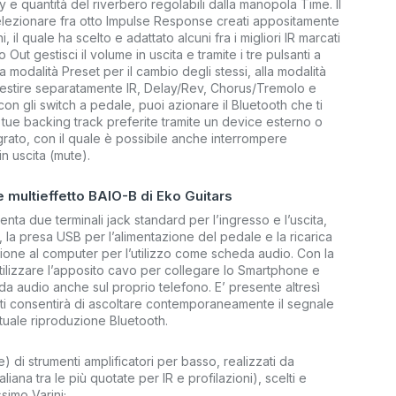
e quantità del riverbero regolabili dalla manopola Time. Il
selezionare fra otto Impulse Response creati appositamente
il quale ha scelto e adattato alcuni fra i migliori IR marcati
Out gestisci il volume in uscita e tramite i tre pulsanti a
 modalità Preset per il cambio degli stessi, alla modalità
 gestire separatamente IR, Delay/Rev, Chorus/Tremolo e
 gli switch a pedale, puoi azionare il Bluetooth che ti
e tue backing track preferite tramite un device esterno o
egrato, con il quale è possibile anche interrompere
n uscita (mute).
 multieffetto BAIO-B di Eko Guitars
enta due terminali jack standard per l’ingresso e l’uscita,
, la presa USB per l’alimentazione del pedale e la ricarica
sione al computer per l’utilizzo come scheda audio. Con la
tilizzare l’apposito cavo per collegare lo Smartphone e
a audio anche sul proprio telefono. E’ presente altresì
e ti consentirà di ascoltare contemporaneamente il segnale
tuale riproduzione Bluetooth.
 di strumenti amplificatori per basso, realizzati da
iana tra le più quotate per IR e profilazioni), scelti e
simo Varini;