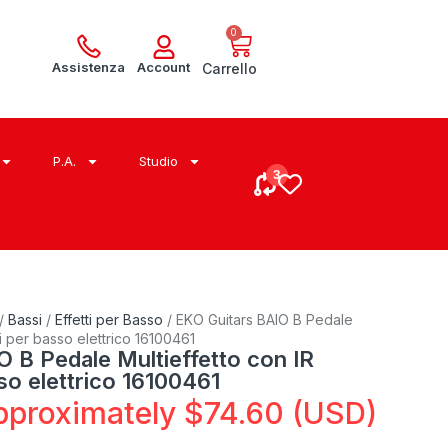
0
Assistenza
Account
Carrello
P.A.
Studio
/
Bassi
/
Effetti per Basso
/ EKO Guitars BAIO B Pedale
ti per basso elettrico 16100461
 B Pedale Multieffetto con IR
sso elettrico 16100461
pproximately
$
74.60
(USD)