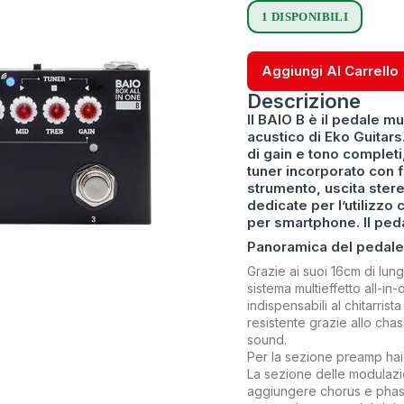
1 DISPONIBILI
Aggiungi Al Carrello
Descrizione
Il BAIO B è il pedale mu
acustico di Eko Guitars.
di gain e tono complet
tuner incorporato con f
strumento, uscita ster
dedicate per l’utilizz
per smartphone. Il peda
Panoramica del pedale 
Grazie ai suoi 16cm di lu
sistema multieffetto all-in-
indispensabili al chitarris
resistente grazie allo cha
sound.
Per la sezione preamp hai
La sezione delle modulazio
aggiungere chorus e phaser