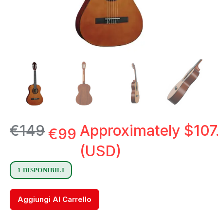
€
149
Approximately
$
107
€
99
(USD)
1 DISPONIBILI
Aggiungi Al Carrello