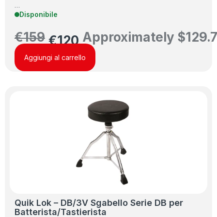
…
Disponibile
€
159
Approximately
$
129.
€
120
Aggiungi al carrello
Quik Lok – DB/3V Sgabello Serie DB per
Batterista/Tastierista