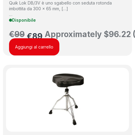
Quik Lok DB/3V è uno sgabello con seduta rotonda
imbottita da 300 x 65 mm, […]
…
Disponibile
€
99
Approximately
$
96.22
€
89
Aggiungi al carrello