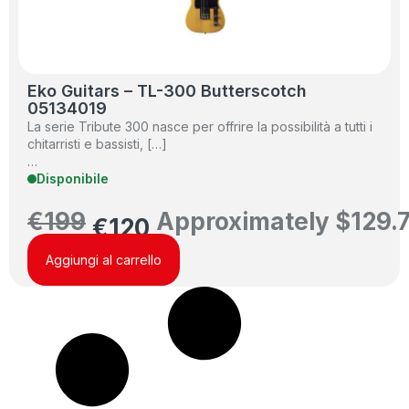
Eko Guitars – TL-300 Butterscotch
05134019
La serie Tribute 300 nasce per offrire la possibilità a tutti i
chitarristi e bassisti, […]
…
Disponibile
€
199
Approximately
$
129.
€
120
Aggiungi al carrello