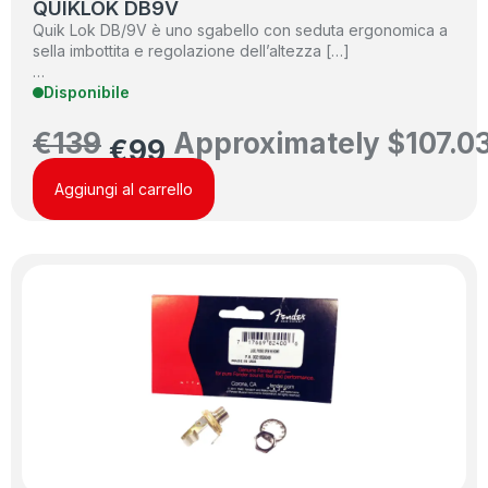
QUIKLOK DB9V
Quik Lok DB/9V è uno sgabello con seduta ergonomica a
sella imbottita e regolazione dell’altezza […]
…
Disponibile
€
139
Approximately
$
107.0
€
99
Aggiungi al carrello