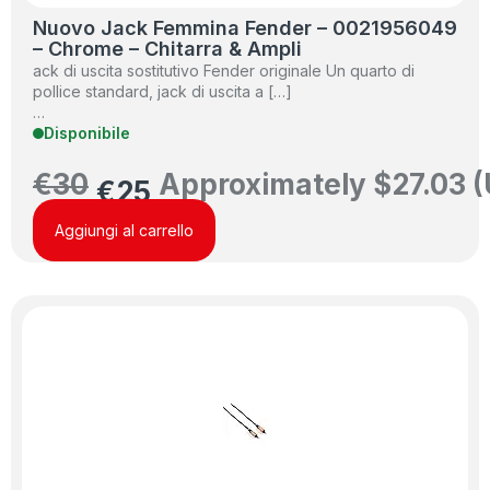
Nuovo Jack Femmina Fender – 0021956049
– Chrome – Chitarra & Ampli
ack di uscita sostitutivo Fender originale Un quarto di
pollice standard, jack di uscita a […]
…
Disponibile
€
30
Approximately
$
27.03
(
€
25
Aggiungi al carrello