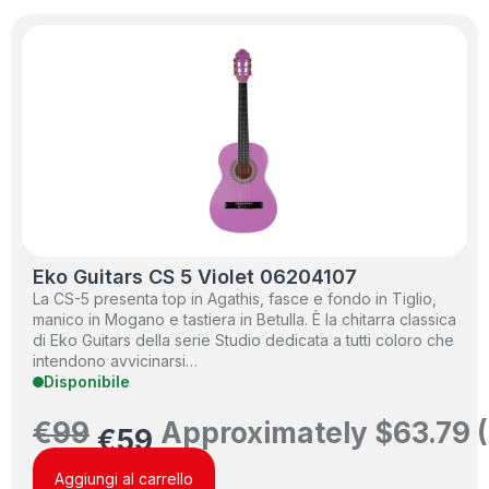
Eko Guitars CS 5 Violet 06204107
La CS-5 presenta top in Agathis, fasce e fondo in Tiglio,
manico in Mogano e tastiera in Betulla. È la chitarra classica
di Eko Guitars della serie Studio dedicata a tutti coloro che
intendono avvicinarsi…
Disponibile
€
99
Approximately
$
63.79
(
€
59
Aggiungi al carrello