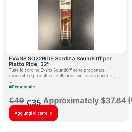
EVANS SO22RIDE Sordina SoundOff per
Piatto Ride, 22″
Tutte le sordine Evans SoundOff sono progettate,
realizzate e prodotte rispettando i più severi controlli […]
…
Disponibile
€
49
Approximately
$
37.84
(
€
35
Aggiungi al carrello