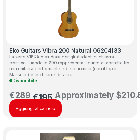
Eko Guitars Vibra 200 Natural 06204133
La serie VIBRA è studiata per gli studenti di chitarra
classica. Il modello 200 rappresenta il punto di contatto tra
una chitarra performante ed economica (con il top in
Massello) e le chitarre di fascia…
Disponibile
€
289
Approximately
$
210.
€
195
Aggiungi al carrello