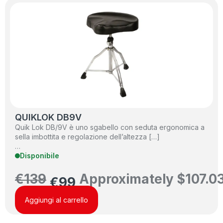
QUIKLOK DB9V
Quik Lok DB/9V è uno sgabello con seduta ergonomica a
sella imbottita e regolazione dell’altezza […]
…
Disponibile
€
139
Approximately
$
107.0
€
99
Aggiungi al carrello