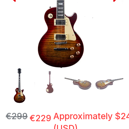
€
299
Approximately
$
2
€
229
(USD)