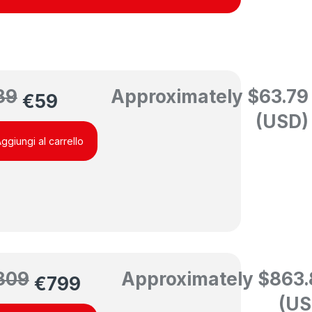
89
Approximately
$
63.79
€
59
(USD)
ggiungi al carrello
809
Approximately
$
863.
€
799
(US