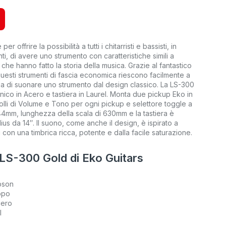
r offrire la possibilità a tutti i chitarristi e bassisti, in
nti, di avere uno strumento con caratteristiche simili a
 che hanno fatto la storia della musica. Grazie al fantastico
uesti strumenti di fascia economica riescono facilmente a
lia di suonare uno strumento dal design classico. La LS-300
ico in Acero e tastiera in Laurel. Monta due pickup Eko in
lli di Volume e Tono per ogni pickup e selettore toggle a
44mm, lunghezza della scala di 630mm e la tastiera è
ius da 14″. Il suono, come anche il design, è ispirato a
 con una timbrica ricca, potente e dalla facile saturazione.
 LS-300 Gold di Eko Guitars
ibson
ppo
cero
l