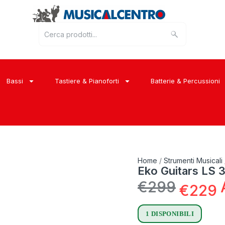
Bassi
Tastiere & Pianoforti
Batterie & Percussioni
Home
/
Strumenti Musicali
Eko Guitars LS 
€
299
€
229
1 DISPONIBILI