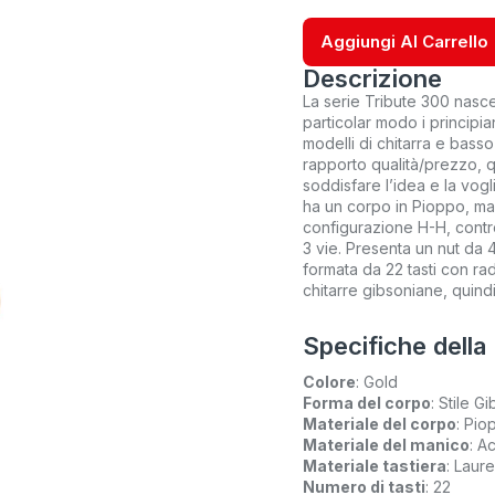
Aggiungi Al Carrello
Descrizione
La serie Tribute 300 nasce pe
particolar modo i principia
modelli di chitarra e basso
rapporto qualità/prezzo, q
soddisfare l’idea e la vog
ha un corpo in Pioppo, man
configurazione H-H, contro
3 vie. Presenta un nut da 
formata da 22 tasti con rad
chitarre gibsoniane, quindi
Specifiche della
Colore
: Gold
Forma del corpo
: Stile G
Materiale del corpo
: Pio
Materiale del manico
: A
Materiale tastiera
: Laure
Numero di tasti
: 22