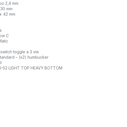
bo 2,4 mm
630 mm
o
: 42 mm
s
Low C
Matic
, switch toggle a 3 vie
Standard – (x2) humbucker
t
 10-52 LIGHT TOP HEAVY BOTTOM