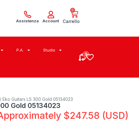
0
Assistenza
Account
Carrello
P.A.
Studio
/ Eko Guitars LS 300 Gold 05134023
300 Gold 05134023
Approximately
$
247.58
(USD)