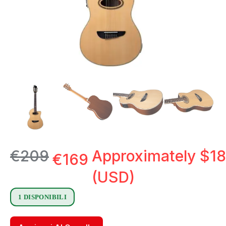
€
209
Approximately
$
18
€
169
(USD)
1 DISPONIBILI