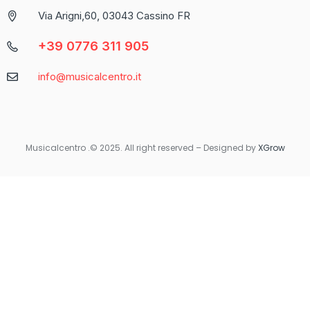
propone come una delle piattaforme più complete per chi
Via Arigni,60, 03043 Cassino FR
cerca un’esperienza di gioco varia e coinvolgente.
+39 0776 311 905
Caratteristica
Descrizione
info@musicalcentro.it
Interfaccia
Facile da navigare con un design moderno
Varietà di
Include slot, giochi da tavolo e
Giochi
scommesse sportive
Musicalcentro .© 2025. All right reserved – Designed by
XGrow
Per coloro che preferiscono giocare in movimento, Betaland
Casino offre una versione mobile ottimizzata che garantisce la
stessa qualità e fluidità dell’esperienza desktop. Non importa
dove ti trovi, avrai sempre accesso ai tuoi giochi preferiti con
un semplice tocco sul tuo smartphone o tablet.
Quando si tratta di sicurezza e supporto, Betaland Casino non
delude. Utilizza tecnologie di crittografia avanzate per
proteggere i dati personali e finanziari degli utenti. Inoltre, il