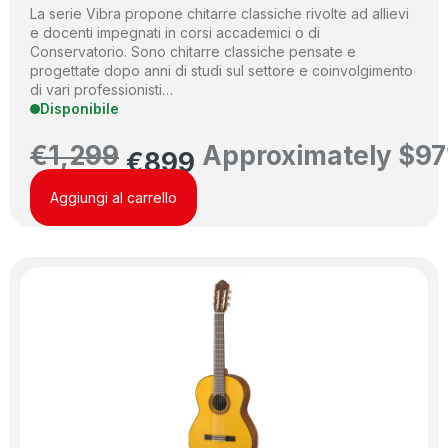
La serie Vibra propone chitarre classiche rivolte ad allievi
e docenti impegnati in corsi accademici o di
Conservatorio. Sono chitarre classiche pensate e
progettate dopo anni di studi sul settore e coinvolgimento
di vari professionisti…
Disponibile
€
1,299
Approximately
$
97
€
899
Aggiungi al carrello