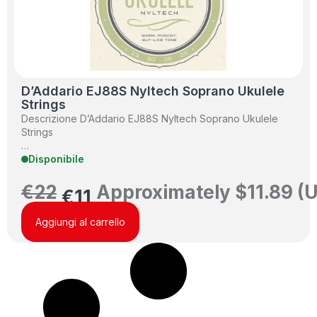
D’Addario EJ88S Nyltech Soprano Ukulele
Strings
Descrizione D’Addario EJ88S Nyltech Soprano Ukulele
Strings
…
Disponibile
€
22
Approximately
$
11.89
(U
€
11
Aggiungi al carrello