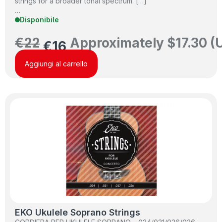
strings for a broader tonal spectrum. […]
…
Disponibile
€
22
Approximately
$
17.30
(
€
16
Aggiungi al carrello
EKO Ukulele Soprano Strings