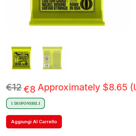
€
12
Approximately
$
8.65
(
€
8
1 DISPONIBILI
Aggiungi Al Carrello