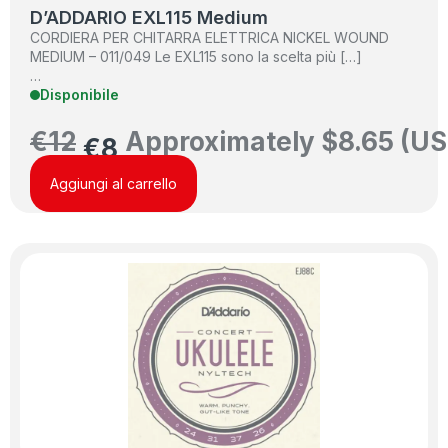
D’ADDARIO EXL115 Medium
CORDIERA PER CHITARRA ELETTRICA NICKEL WOUND
MEDIUM – 011/049 Le EXL115 sono la scelta più […]
…
Disponibile
€
12
Approximately
$
8.65
(US
€
8
Aggiungi al carrello