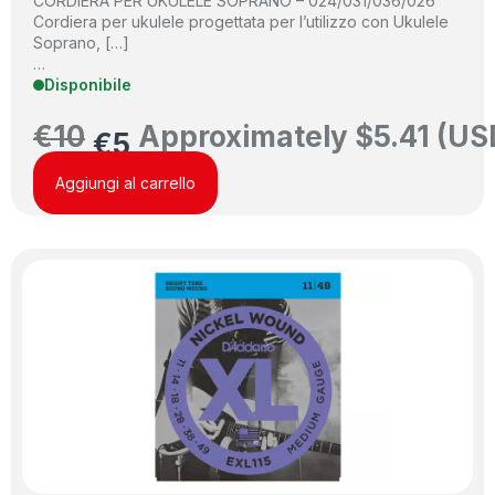
CORDIERA PER UKULELE SOPRANO – 024/031/036/026
Cordiera per ukulele progettata per l’utilizzo con Ukulele
Soprano, […]
…
Disponibile
€
10
Approximately
$
5.41
(US
€
5
Aggiungi al carrello