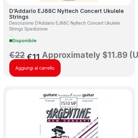
D’Addario EJ88C Nyltech Concert Ukulele
Strings
Descrizione D’Addario EJ88C Nyltech Concert Ukulele
Strings Spedizione
…
Disponibile
€
22
Approximately
$
11.89
(U
€
11
Aggiungi al carrello