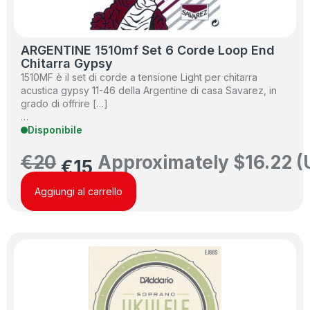
ARGENTINE 1510mf Set 6 Corde Loop End
Chitarra Gypsy
1510MF è il set di corde a tensione Light per chitarra
acustica gypsy 11-46 della Argentine di casa Savarez, in
grado di offrire […]
…
Disponibile
€
20
Approximately
$
16.22
(
€
15
Aggiungi al carrello