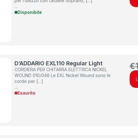
per l’utilizzo con Ukulele Soprano, […]
…
Disponibile
D’ADDARIO EXL110 Regular Light
€
CORDIERA PER CHITARRA ELETTRICA NICKEL
WOUND 010/046 Le EXL Nickel Wound sono le
L
corde per […]
…
Esaurito