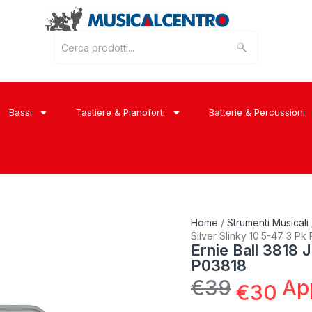
Bassi
Tastiere & Pianoforti
Batterie & Percussioni
Home
/
Strumenti Musicali
Silver Slinky 10.5-47 3 Pk
Ernie Ball 3818 
P03818
€
39
Ap
€
30