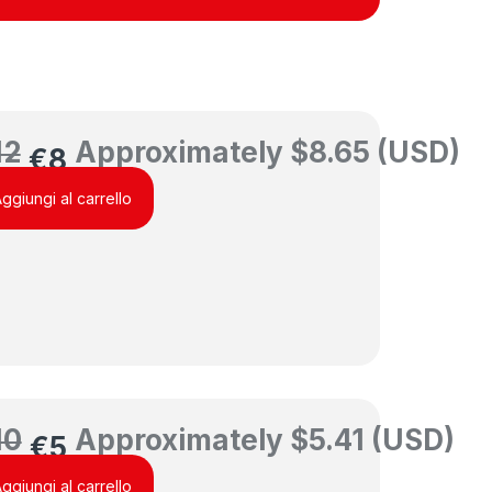
12
Approximately
$
8.65
(USD)
€
8
ggiungi al carrello
10
Approximately
$
5.41
(USD)
€
5
ggiungi al carrello