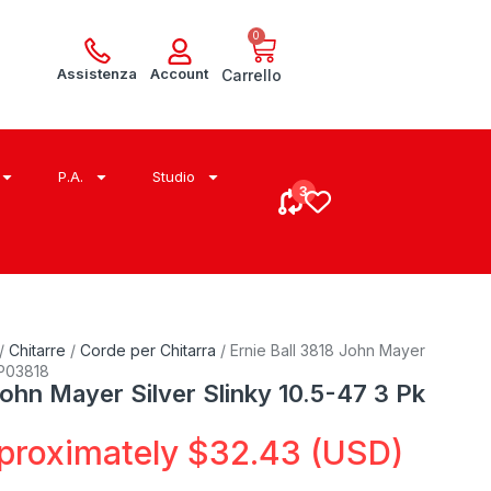
0
Assistenza
Account
Carrello
P.A.
Studio
/
Chitarre
/
Corde per Chitarra
/ Ernie Ball 3818 John Mayer
 P03818
John Mayer Silver Slinky 10.5-47 3 Pk
proximately
$
32.43
(USD)