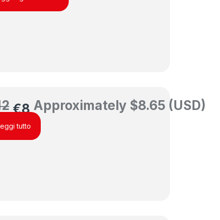
12
Approximately
$
8.65
(USD)
€
8
eggi tutto