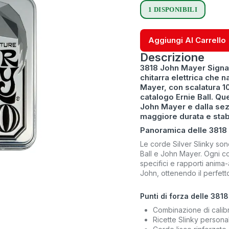
1 DISPONIBILI
Aggiungi Al Carrello
Descrizione
3818 John Mayer Signatu
chitarra elettrica che n
Mayer, con scalatura 10
catalogo Ernie Ball. Que
John Mayer e dalla sezi
maggiore durata e stabi
Panoramica delle 3818 J
Le corde Silver Slinky sono
Ball e John Mayer. Ogni co
specifici e rapporti anima
John, ottenendo il perfetto
Punti di forza delle 381
Combinazione di calibr
Ricette Slinky persona