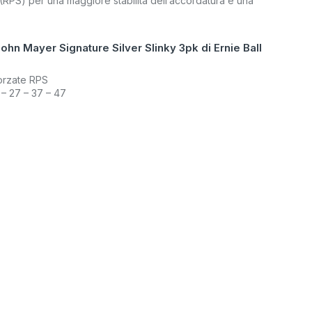
 (RPS) per una maggiore stabilità dell’accordatura e una
ohn Mayer Signature Silver Slinky 3pk di Ernie Ball
forzate RPS
.5 – 27 – 37 – 47