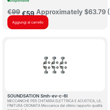
Disponibile
€
99
Approximately
$
63.79
(
€
59
Aggiungi al carrello
SOUNDSATION Smh-ev-c-6l
MECCANICHE PER CHITARRA ELETTRICA E ACUSTICA, L6,
FINITURA CROMATA Meccanica dal ottimo rapporto qualità