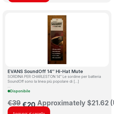
EVANS SoundOff 14″ Hi-Hat Mute
SORDINA PER CHARLESTON 14″ Le sordine per batteria
SoundOff sono la linea più popolare di […]
…
Disponibile
€
39
Approximately
$
21.62
(
€
20
Aggiungi al carrello