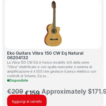
Eko Guitars Vibra 150 CW Eq Natural
06204132
La Vibra 150 CW EQ è l’unico modello 4/4 della serie
“Vibra” elettrificato e con spalla mancante: il sistema di
amplificazione è il G03 che gestisce il piezo elettrico con
controlli di Volume, Eq su…
Disponibile
€
209
Approximately
$
171.
€
159
Aggiungi al carrello