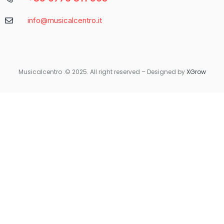
Caratteristica
Descrizione
info@musicalcentro.it
Interfaccia
Facile da navigare con un design moderno
Varietà di
Include slot, giochi da tavolo e
Giochi
scommesse sportive
Musicalcentro .© 2025. All right reserved – Designed by
XGrow
Per coloro che preferiscono giocare in movimento, Betaland
Casino offre una versione mobile ottimizzata che garantisce la
stessa qualità e fluidità dell’esperienza desktop. Non importa
dove ti trovi, avrai sempre accesso ai tuoi giochi preferiti con
un semplice tocco sul tuo smartphone o tablet.
Quando si tratta di sicurezza e supporto, Betaland Casino non
delude. Utilizza tecnologie di crittografia avanzate per
proteggere i dati personali e finanziari degli utenti. Inoltre, il
servizio clienti è disponibile 24/7 per rispondere a qualsiasi
domanda o risolvere eventuali problemi.