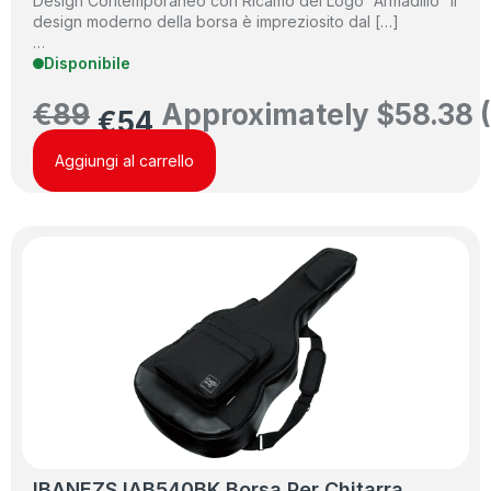
Design Contemporaneo con Ricamo del Logo “Armadillo” Il
design moderno della borsa è impreziosito dal […]
…
Disponibile
€
89
Approximately
$
58.38
€
54
Aggiungi al carrello
IBANEZS IAB540BK Borsa Per Chitarra