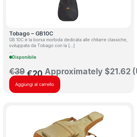
Tobago – GB10C
GB 10C è la borsa morbida dedicata alle chitarre classiche,
sviluppata da Tobago con la […]
…
Disponibile
€
39
Approximately
$
21.62
(
€
20
Aggiungi al carrello