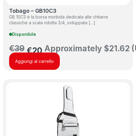
Tobago – GB10C3
GB 10C3 è la borsa morbida dedicata alle chitarre
classiche a scala ridotta 3/4, sviluppata […]
…
Disponibile
€
39
Approximately
$
21.62
(
€
20
Aggiungi al carrello