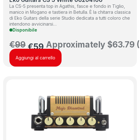
La CS-5 presenta top in Agathis, fasce e fondo in Tiglio,
manico in Mogano e tastiera in Betulla. È la chitarra classica
di Eko Guitars della serie Studio dedicata a tutti coloro che
intendono avvicinarsi…
Disponibile
€
99
Approximately
$
63.79
(
€
59
Aggiungi al carrello