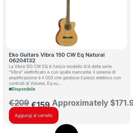
Eko Guitars Vibra 150 CW Eq Natural
06204132
La Vibra 150 CW EQ è l’unico modello 4/4 della serie
“Vibra” elettrificato e con spalla mancante: il sistema di
amplificazione è il G03 che gestisce il piezo elettrico con
controlli di Volume, Eq su…
Disponibile
€
209
Approximately
$
171.
€
159
Aggiungi al carrello