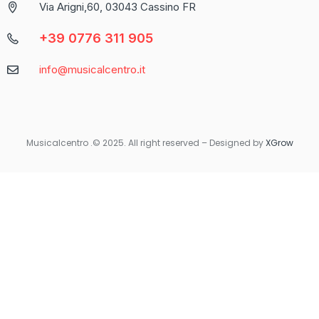
Via Arigni,60, 03043 Cassino FR
cerca un’esperienza di gioco varia e coinvolgente.
+39 0776 311 905
Caratteristica
Descrizione
info@musicalcentro.it
Interfaccia
Facile da navigare con un design moderno
Varietà di
Include slot, giochi da tavolo e
Giochi
scommesse sportive
Musicalcentro .© 2025. All right reserved – Designed by
XGrow
Per coloro che preferiscono giocare in movimento, Betaland
Casino offre una versione mobile ottimizzata che garantisce la
stessa qualità e fluidità dell’esperienza desktop. Non importa
dove ti trovi, avrai sempre accesso ai tuoi giochi preferiti con
un semplice tocco sul tuo smartphone o tablet.
Quando si tratta di sicurezza e supporto, Betaland Casino non
delude. Utilizza tecnologie di crittografia avanzate per
proteggere i dati personali e finanziari degli utenti. Inoltre, il
servizio clienti è disponibile 24/7 per rispondere a qualsiasi