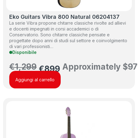
Eko Guitars Vibra 800 Natural 06204137
La serie Vibra propone chitarre classiche rivolte ad allievi
e docenti impegnati in corsi accademici o di
Conservatorio. Sono chitarre classiche pensate e
progettate dopo anni di studi sul settore e coinvolgimento
di vari professionisti…
Disponibile
€
1,299
Approximately
$
97
€
899
Aggiungi al carrello