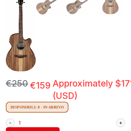
€
250
Approximately
$
17
€
159
(USD)
DISPONIBILI: 0 - IN ARRIVO