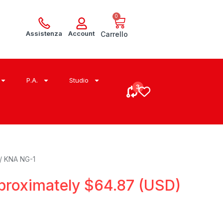
0
Assistenza
Account
Carrello
P.A.
Studio
/ KNA NG-1
proximately
$
64.87
(USD)