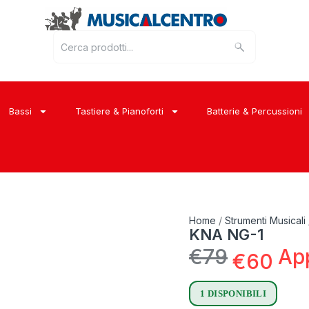
Bassi
Tastiere & Pianoforti
Batterie & Percussioni
Home
/
Strumenti Musicali
KNA NG-1
€
79
Ap
€
60
1 DISPONIBILI