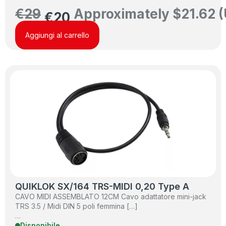
€
29
Approximately
$
21.62
(
€
20
Aggiungi al carrello
QUIKLOK SX/164 TRS-MIDI 0,20 Type A
CAVO MIDI ASSEMBLATO 12CM Cavo adattatore mini-jack
TRS 3.5 / Midi DIN 5 poli femmina […]
…
Disponibile