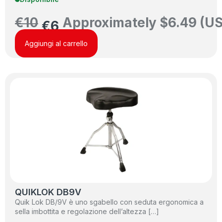
€
10
Approximately
$
6.49
(US
€
6
Aggiungi al carrello
QUIKLOK DB9V
Quik Lok DB/9V è uno sgabello con seduta ergonomica a
sella imbottita e regolazione dell’altezza […]
…