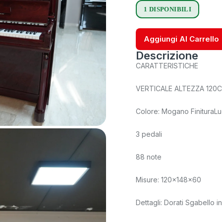
1 DISPONIBILI
Aggiungi Al Carrello
Descrizione
CARATTERISTICHE
VERTICALE ALTEZZA 120
Colore: Mogano FinituraL
3 pedali
88 note
Misure: 120x148x60
Dettagli: Dorati Sgabello i