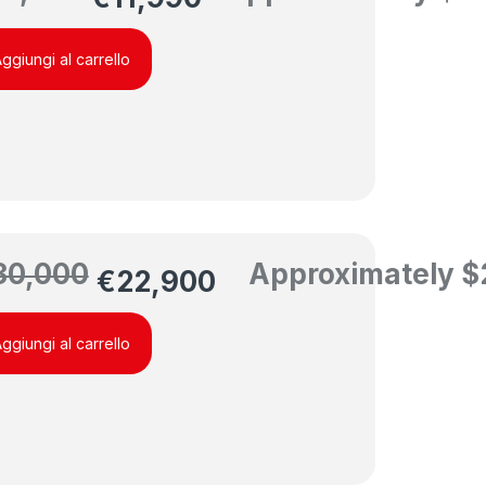
ggiungi al carrello
30,000
Approximately
$
€
22,900
ggiungi al carrello