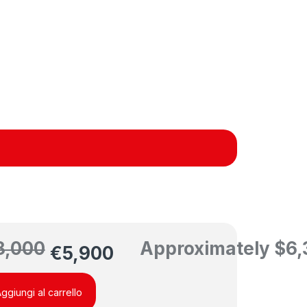
8,000
Approximately
$
6,
€
5,900
ggiungi al carrello