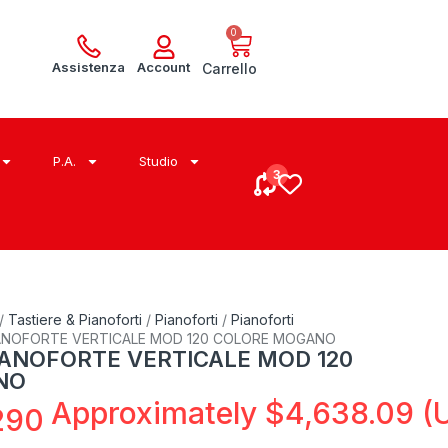
0
Assistenza
Account
Carrello
P.A.
Studio
/
Tastiere & Pianoforti
/
Pianoforti
/
Pianoforti
IANOFORTE VERTICALE MOD 120 COLORE MOGANO
IANOFORTE VERTICALE MOD 120
NO
Approximately
$
4,638.09
(
290