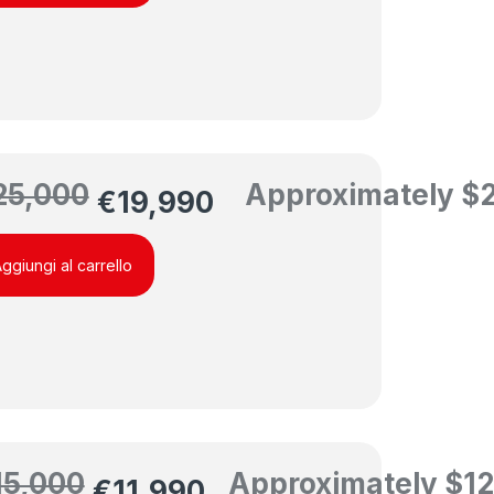
25,000
Approximately
$
€
19,990
ggiungi al carrello
15,000
Approximately
$
12
€
11,990