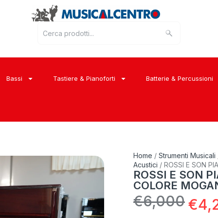
Bassi
Tastiere & Pianoforti
Batterie & Percussioni
Home
/
Strumenti Musicali
Acustici
/ ROSSI E SON P
ROSSI E SON P
COLORE MOGA
€
6,000
€
4,