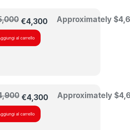
5,000
Approximately
$
4,
€
4,300
ggiungi al carrello
4,900
Approximately
$
4,
€
4,300
ggiungi al carrello