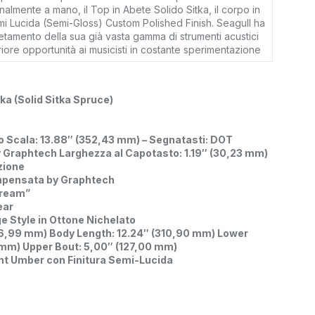
ianalmente a mano, il Top in Abete Solido Sitka, il corpo in
emi Lucida (Semi-Gloss) Custom Polished Finish. Seagull ha
etamento della sua già vasta gamma di strumenti acustici
eriore opportunità ai musicisti in costante sperimentazione
ka (Solid Sitka Spruce)
o Scala: 13.88″ (352,43 mm) – Segnatasti: DOT
 Graphtech Larghezza al Capotasto: 1.19″ (30,23 mm)
zione
mpensata by Graphtech
Cream”
ear
 Style in Ottone Nichelato
46,99 mm) Body Length: 12.24″ (310,90 mm) Lower
 mm) Upper Bout: 5,00″ (127,00 mm)
nt Umber con Finitura Semi-Lucida