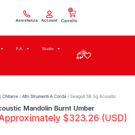
0
Assistenza
Account
Carrello
P.A.
Studio
/
Chitarre
/
Altri Strumenti A Corda
/ Seagull S8 Sg Acoustic
coustic Mandolin Burnt Umber
Approximately
$
323.26
(USD)