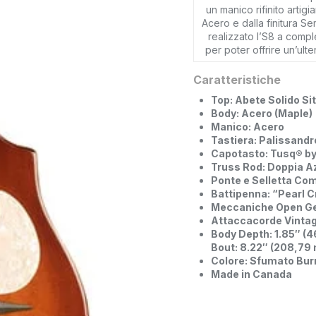
un manico rifinito artig
Acero e dalla finitura S
realizzato l’S8 a compl
per poter offrire un’ult
Caratteristiche
Top: Abete Solido Sit
Body: Acero (Maple)
Manico: Acero
Tastiera: Palissandr
Capotasto: Tusq® by
Truss Rod: Doppia A
Ponte e Selletta Co
Battipenna: “Pearl 
Meccaniche Open G
Attaccacorde Vintage
Body Depth: 1.85″ (
Bout: 8.22″ (208,79
Colore: Sfumato Bur
Made in Canada