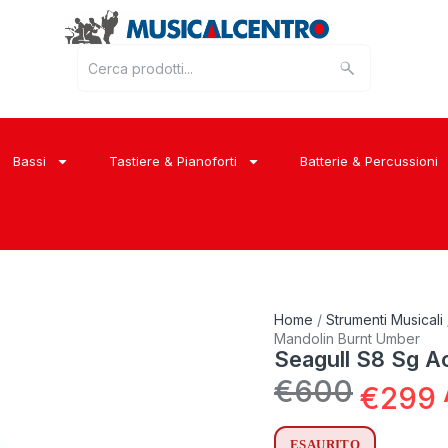
Bassi
Tastiere & Pianoforti
Batterie & Percussioni
Home
/
Strumenti Musicali
Mandolin Burnt Umber
Seagull S8 Sg A
€
600
€
299
ESAURITO