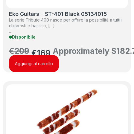
Eko Guitars – ST-401 Black 05134015
La serie Tribute 400 nasce per offrire la possibilità a tutti i
chitarristi e bassisti, […]
…
Disponibile
€
209
Approximately
$
182.
€
169
Aggiungi al carrello