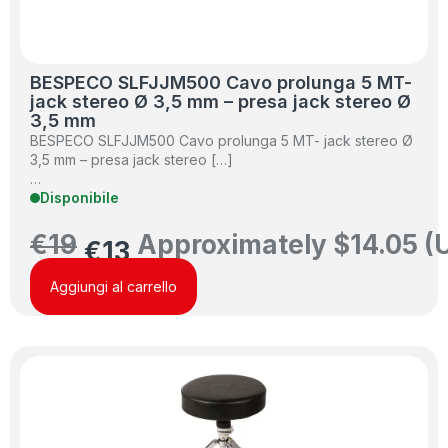
BESPECO SLFJJM500 Cavo prolunga 5 MT-
jack stereo Ø 3,5 mm – presa jack stereo Ø
3,5 mm
BESPECO SLFJJM500 Cavo prolunga 5 MT- jack stereo Ø
3,5 mm – presa jack stereo […]
…
Disponibile
€
19
Approximately
$
14.05
(
€
13
Aggiungi al carrello