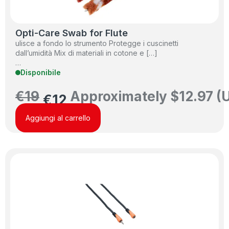
Opti-Care Swab for Flute
ulisce a fondo lo strumento Protegge i cuscinetti
dall’umidità Mix di materiali in cotone e […]
…
Disponibile
€
19
Approximately
$
12.97
(
€
12
Aggiungi al carrello