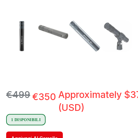
€
499
Approximately
$
3
€
350
(USD)
1 DISPONIBILI