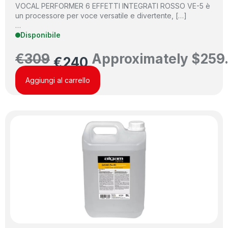
VOCAL PERFORMER 6 EFFETTI INTEGRATI ROSSO VE-5 è
un processore per voce versatile e divertente, […]
…
Disponibile
€
309
Approximately
$
259
€
240
Aggiungi al carrello