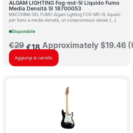
ALGAM LIGHTING Fog-md-5l Liquido Fumo
Media Densità 5l 18700053
MACCHINA DEL FUMO Algam Lighting FOG-MD-5L liquido
per fumo a media densità, un compromesso ideale […]
…
Disponibile
€
29
Approximately
$
19.46
(
€
18
Aggiungi al carrello