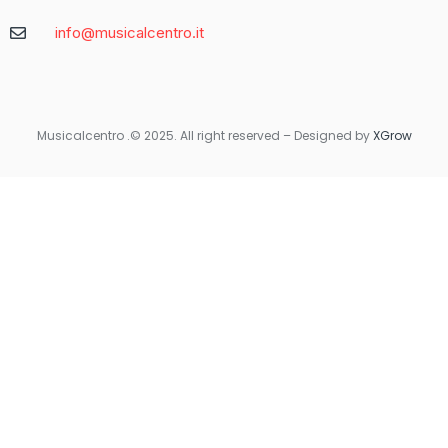
Caratteristica
Descrizione
info@musicalcentro.it
Interfaccia
Facile da navigare con un design moderno
Varietà di
Include slot, giochi da tavolo e
Giochi
scommesse sportive
Musicalcentro .© 2025. All right reserved – Designed by
XGrow
Per coloro che preferiscono giocare in movimento, Betaland
Casino offre una versione mobile ottimizzata che garantisce la
stessa qualità e fluidità dell’esperienza desktop. Non importa
dove ti trovi, avrai sempre accesso ai tuoi giochi preferiti con
un semplice tocco sul tuo smartphone o tablet.
Quando si tratta di sicurezza e supporto, Betaland Casino non
delude. Utilizza tecnologie di crittografia avanzate per
proteggere i dati personali e finanziari degli utenti. Inoltre, il
servizio clienti è disponibile 24/7 per rispondere a qualsiasi
domanda o risolvere eventuali problemi.