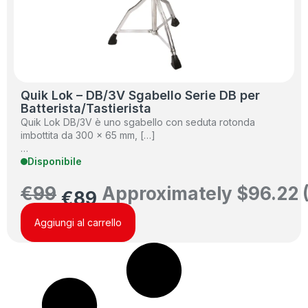
Quik Lok – DB/3V Sgabello Serie DB per
Batterista/Tastierista
Quik Lok DB/3V è uno sgabello con seduta rotonda
imbottita da 300 x 65 mm, […]
…
Disponibile
€
99
Approximately
$
96.22
€
89
Aggiungi al carrello