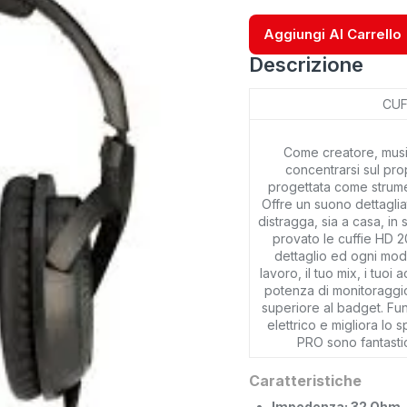
Aggiungi Al Carrello
Descrizione
CUF
Come creatore, music
concentrarsi sul pro
progettata come strume
Offre un suono dettaglia
distragga, sia a casa, in 
provato le cuffie HD 2
dettaglio ed ogni modif
lavoro, il tuo mix, i tuo
potenza di monitoraggio
superiore al badget. Fun
elettrico e migliora lo 
PRO sono fantastic
Caratteristiche
Impedenza: 32 Ohm