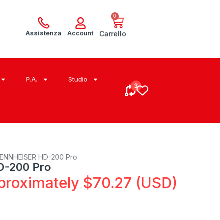
0
Assistenza
Account
Carrello
P.A.
Studio
SENNHEISER HD-200 Pro
-200 Pro
proximately
$
70.27
(USD)