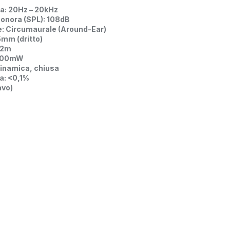
za: 20Hz – 20kHz
 sonora (SPL): 108dB
e: Circumaurale (Around-Ear)
5mm (dritto)
 2m
 500mW
Dinamica, chiusa
a: <0,1%
avo)