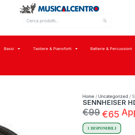
Bassi
Tastiere & Pianoforti
Batterie & Percussioni
Home
/
Uncategorized
/ 
SENNHEISER HD
€
99
Ap
€
65
1 DISPONIBILI