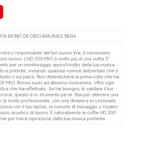
FIA MONITOR CIRCUMAURALE NERA
ista o responsabile del tuo suono live, è necessario
prio lavoro. L’HD 200 PRO è molto più di una cuffia. E’
nto per un monitoraggio approfondito della tua musica.
to e potente, evitando qualsiasi rumore ambientale che ti
studio o sul palco. Non dimenticherai la prima volta che hai
00 PRO. Ricrea suoni ad altissima risoluzione, offre ogni
ica che hai effettuato. Se hai bisogno di validare il tuo
i accordi, questo è lo strumento pe te. Stai per ottenere una
 di livello professionale, con una dinamica eccezionale,
ziona con il tuo laptop, la console di missaggio o il piano
spazio acustico di lavoro. E naturalmente le cuffie HD 200
he per trarre ispirazione dalla tua musica preferita.