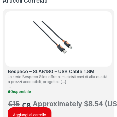
Articoli Correlati
Bespeco – SLAB180 – USB Cable 1.8M
La serie Bespeco Silos offre ai musicisti cavi di alta qualità
a prezzi accessibili, progettati […]
…
Disponibile
€
15
Approximately
$
8.54
(US
€
8
Aggiungi al carrello