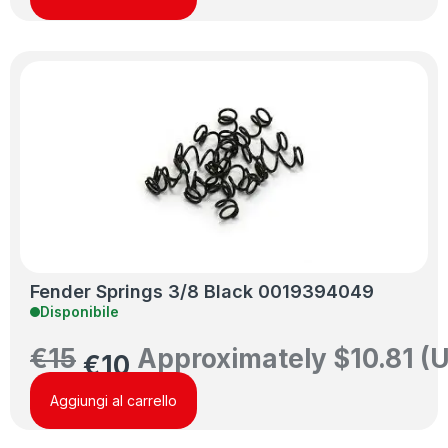
Fender Springs 3/8 Black 0019394049
Disponibile
€
15
Approximately
$
10.81
(U
€
10
Aggiungi al carrello