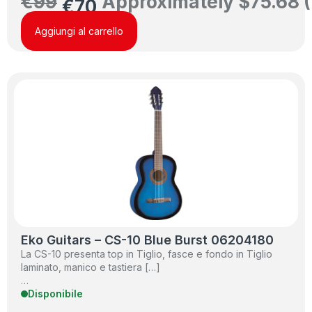
€
99
Approximately
$
75.68
(
€
70
Aggiungi al carrello
Eko Guitars – CS-10 Blue Burst 06204180
La CS-10 presenta top in Tiglio, fasce e fondo in Tiglio
laminato, manico e tastiera […]
…
Disponibile