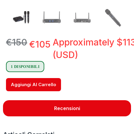
€
150
Approximately
$
11
€
105
(USD)
1 DISPONIBILI
Aggiungi Al Carrello
Recensioni