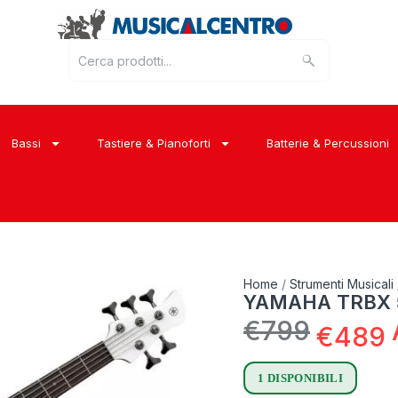
Bassi
Tastiere & Pianoforti
Batterie & Percussioni
Home
/
Strumenti Musicali
YAMAHA TRBX 
€
799
€
489
1 DISPONIBILI