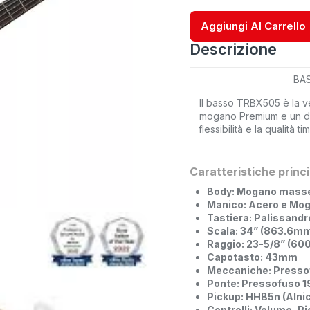
Aggiungi Al Carrello
Descrizione
BA
Il basso TRBX505 è la v
mogano Premium e un des
flessibilità e la qualità
Caratteristiche princi
Body: Mogano masse
Manico: Acero e Mog
Tastiera: Palissandr
Scala: 34” (863.6m
Raggio: 23-5/8” (6
Capotasto: 43mm
Meccaniche: Presso
Ponte: Pressofuso 
Pickup: HHB5n (Alnic
Controlli: Volume, P