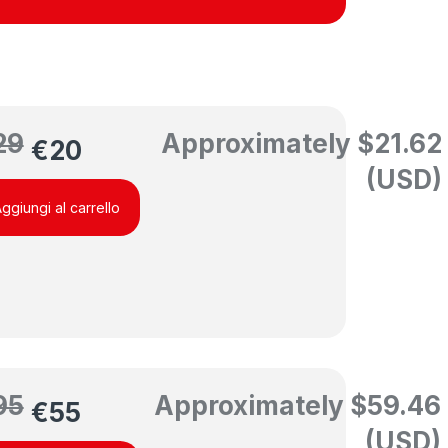
29
Approximately
$
21.62
€
20
(USD)
ggiungi al carrello
95
Approximately
$
59.46
€
55
(USD)