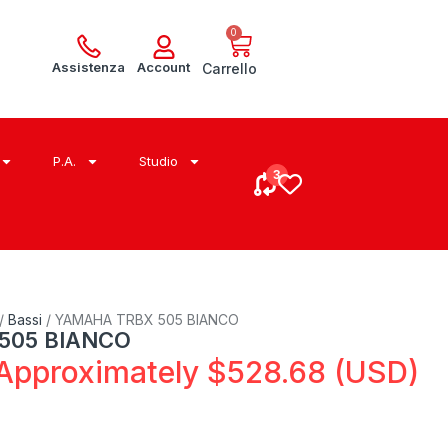
0
Assistenza
Account
Carrello
P.A.
Studio
/
Bassi
/ YAMAHA TRBX 505 BIANCO
505 BIANCO
Approximately
$
528.68
(USD)