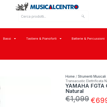
Bassi
Tastiere & Pianoforti
Batterie & Percussioni
Home
/
Strumenti Musicali
Transacustic Elettrificata N
YAMAHA FGTA Chi
Natural
€
1,099
€
69