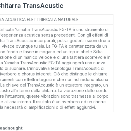
itarra TransAcustic
RA ACUSTICA ELETTRIFICATA NATURALE
ettrificata Yamaha TransAcoustic FG-TA è uno strumento di
n’esperienza acustica senza precedenti. Con gli effetti di
a TransAcoustic incorporati, potrai goderti i suoni di uno
e vivace ovunque tu sia. La FG-TA è caratterizzata da un
n fondo e fasce in mogano ed un top in abete Sitka
azione di un manico veloce e di una tastiera scorrevole in
. La Yamaha TransAcoustic FG-TA aggiungerà una nuova
do di suonare. L’innovativa tecnologia TransAcoustic di
riverbero e chorus integrati. Ciò che distingue le chitarre
trumenti con effetti integrati è che non richiedono alcuna
 La chiave del TransAcoustic è un attuatore integrato, un
osto all’interno della chitarra. La vibrazione delle corde
re l’attuatore; queste vibrazioni sono trasmesse al corpo
e all’aria intorno. Il risultato è un riverbero ed un chorus
a necessità di amplificazioni o di effetti aggiuntivi.
readnought