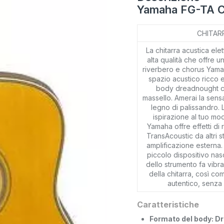
Yamaha FG-TA Ch
CHITAR
La chitarra acustica el
alta qualità che offre u
riverbero e chorus Yamah
spazio acustico ricco 
body dreadnought co
massello. Amerai la sens
legno di palissandro
ispirazione al tuo mo
Yamaha offre effetti di 
TransAcoustic da altri s
amplificazione esterna.
piccolo dispositivo nasc
dello strumento fa vibra
della chitarra, così com
autentico, senza l
Caratteristiche
Formato del body: D