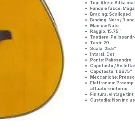
Top: Abete Sitka ma
Fondo e fasce: Mog
Bracing: Scalloped
Binding: Nero / Bian
Manico: Nato
Raggio: 15.75″
Tastiera: Palissandr
Tasti: 20
Scala: 25.5″
Intarsi: Dot
Ponte: Palissandro
Capotasto / Selletta
Capotasto: 1.6875″
Meccaniche: Presso
Elettronica: Preamp
attuatore interno
Finitura: vintage tint
Custodia: Non inclu