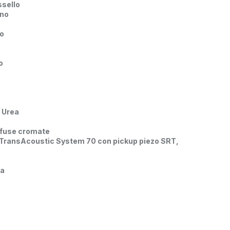
ssello
ano
co
o
: Urea
fuse cromate
 TransAcoustic System 70 con pickup piezo SRT,
sa