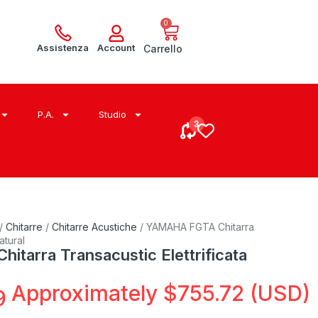
0
Assistenza
Account
Carrello
P.A.
Studio
/
Chitarre
/
Chitarre Acustiche
/ YAMAHA FGTA Chitarra
atural
tarra Transacustic Elettrificata
Approximately
$
755.72
(USD)
9