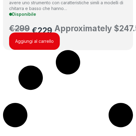
avere uno strumento con caratteristiche simili a modelli di
chitarra e basso che hanno…
Disponibile
€
299
Approximately
$
247
€
229
Aggiungi al carrello