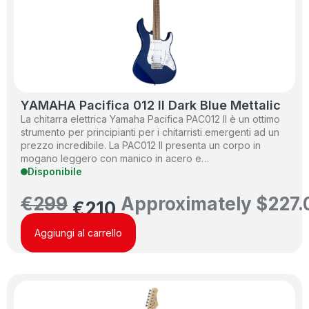
YAMAHA Pacifica 012 II Dark Blue Mettalic
La chitarra elettrica Yamaha Pacifica PAC012 II è un ottimo
strumento per principianti per i chitarristi emergenti ad un
prezzo incredibile. La PAC012 II presenta un corpo in
mogano leggero con manico in acero e…
Disponibile
€
299
Approximately
$
227.
€
210
Aggiungi al carrello