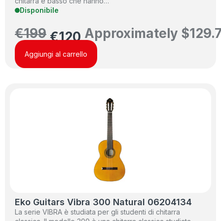
chitarra e basso che hanno…
Disponibile
€
199
Approximately
$
129.
€
120
Aggiungi al carrello
Eko Guitars Vibra 300 Natural 06204134
La serie VIBRA è studiata per gli studenti di chitarra