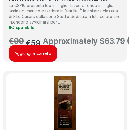
La CS-10 presenta top in Tiglio, fasce e fondo in Tiglio
laminato, manico e tastiera in Betulla. È la chitarra classica
di Eko Guitars della serie Studio dedicata a tutti coloro che
intendono avvicinarsi per…
Disponibile
€
99
Approximately
$
63.79
(
€
59
Aggiungi al carrello