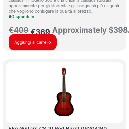
classica. Il modello 300 è una chitarra classica studiata
appositamente per gli studenti e gli insegnanti più esigenti
che vogliono coniugare la qualità al prezzo….
Disponibile
€
409
Approximately
$
398
€
369
Aggiungi al carrello
Eko Guitars CS 10 Red Burst 06204190