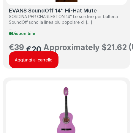
EVANS SoundOff 14″ Hi-Hat Mute
SORDINA PER CHARLESTON 14″ Le sordine per batteria
SoundOff sono la linea più popolare di […]
…
Disponibile
€
39
Approximately
$
21.62
(
€
20
Aggiungi al carrello