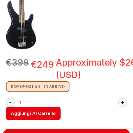
€
399
Approximately
$
2
€
249
(USD)
DISPONIBILI: 0 - IN ARRIVO
Aggiungi Al Carrello