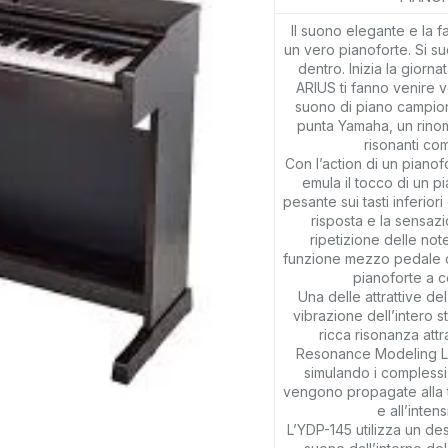
Il suono elegante e la f
un vero pianoforte. Si su
dentro. Inizia la giorna
ARIUS ti fanno venire v
suono di piano campion
punta Yamaha, un rinomat
risonanti co
Con l’action di un piano
emula il tocco di un 
pesante sui tasti inferior
risposta e la sensaz
ripetizione delle not
funzione mezzo pedale ch
pianoforte a c
Una delle attrattive de
vibrazione dell’intero 
ricca risonanza att
Resonance Modeling Lit
simulando i complessi 
vengono propagate alla t
e all’inten
L’YDP-145 utilizza un de