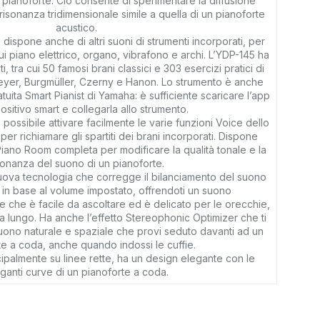
 pianoforte. Ciò consente di sperimentare la diffusione
risonanza tridimensionale simile a quella di un pianoforte
acustico.
dispone anche di altri suoni di strumenti incorporati, per
 cui piano elettrico, organo, vibrafono e archi. L’YDP-145 ha
, tra cui 50 famosi brani classici e 303 esercizi pratici di
yer, Burgmüller, Czerny e Hanon. Lo strumento è anche
tuita Smart Pianist di Yamaha: è sufficiente scaricare l’app
positivo smart e collegarla allo strumento.
 possibile attivare facilmente le varie funzioni Voice dello
 per richiamare gli spartiti dei brani incorporati. Dispone
Piano Room completa per modificare la qualità tonale e la
sonanza del suono di un pianoforte.
nuova tecnologia che corregge il bilanciamento del suono
 in base al volume impostato, offrendoti un suono
 che è facile da ascoltare ed è delicato per le orecchie,
 lungo. Ha anche l’effetto Stereophonic Optimizer che ti
suono naturale e spaziale che provi seduto davanti ad un
te a coda, anche quando indossi le cuffie.
ipalmente su linee rette, ha un design elegante con le
ganti curve di un pianoforte a coda.