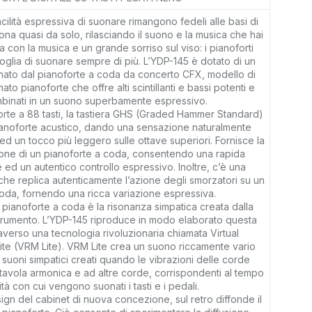
acilità espressiva di suonare rimangono fedeli alle basi di
ona quasi da solo, rilasciando il suono e la musica che hai
ta con la musica e un grande sorriso sul viso: i pianoforti
oglia di suonare sempre di più. L’YDP-145 è dotato di un
ato dal pianoforte a coda da concerto CFX, modello di
o pianoforte che offre alti scintillanti e bassi potenti e
mbinati in un suono superbamente espressivo.
forte a 88 tasti, la tastiera GHS (Graded Hammer Standard)
pianoforte acustico, dando una sensazione naturalmente
i ed un tocco più leggero sulle ottave superiori. Fornisce la
ione di un pianoforte a coda, consentendo una rapida
e ed un autentico controllo espressivo. Inoltre, c’è una
e replica autenticamente l’azione degli smorzatori su un
oda, fornendo una ricca variazione espressiva.
l pianoforte a coda è la risonanza simpatica creata dalla
strumento. L’YDP-145 riproduce in modo elaborato questa
raverso una tecnologia rivoluzionaria chiamata Virtual
e (VRM Lite). VRM Lite crea un suono riccamente vario
suoni simpatici creati quando le vibrazioni delle corde
avola armonica e ad altre corde, corrispondenti al tempo
sità con cui vengono suonati i tasti e i pedali.
sign del cabinet di nuova concezione, sul retro diffonde il