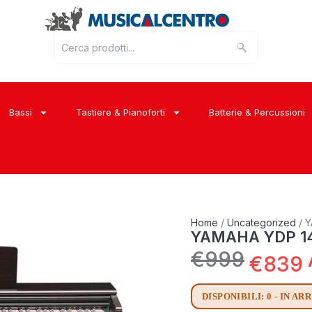
Bassi
Tastiere & Pianoforti
Batterie & Percussioni
Home
/
Uncategorized
/ Y
YAMAHA YDP 145
€
999
€
839
DISPONIBILI: 0 - IN AR