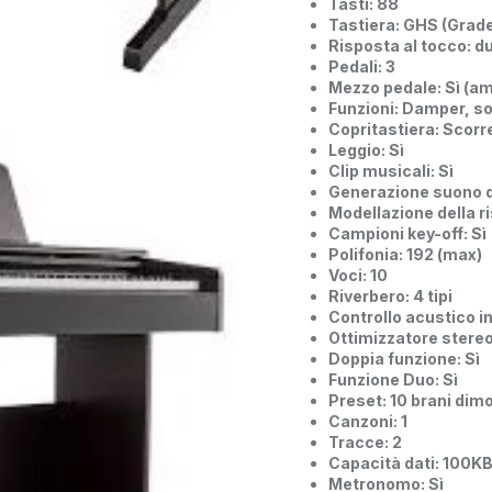
Tasti: 88
Tastiera: GHS (Grad
Risposta al tocco: 
Pedali: 3
Mezzo pedale: Sì (a
Funzioni: Damper, so
Copritastiera: Scorr
Leggio: Sì
Clip musicali: Sì
Generazione suono d
Modellazione della ri
Campioni key-off: Sì
Polifonia: 192 (max)
Voci: 10
Riverbero: 4 tipi
Controllo acustico in
Ottimizzatore stereo
Doppia funzione: Sì
Funzione Duo: Sì
Preset: 10 brani dimo
Canzoni: 1
Tracce: 2
Capacità dati: 100KB
Metronomo: Sì