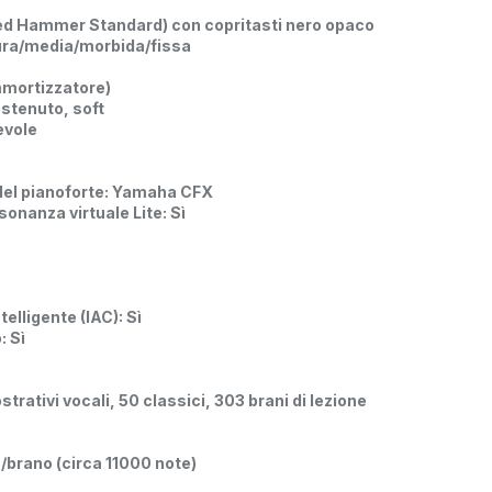
ed Hammer Standard) con copritasti nero opaco
dura/media/morbida/fissa
mmortizzatore)
stenuto, soft
evole
el pianoforte: Yamaha CFX
sonanza virtuale Lite: Sì
telligente (IAC): Sì
: Sì
strativi vocali, 50 classici, 303 brani di lezione
/brano (circa 11000 note)