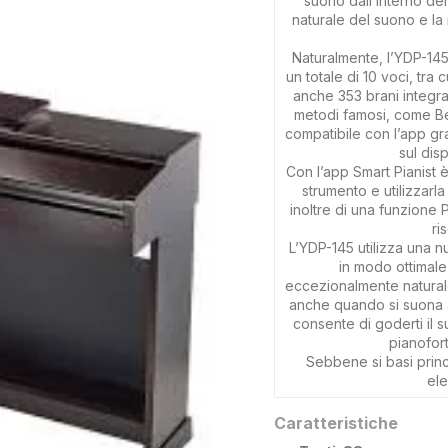
suono dall’interno del
naturale del suono e la 
Naturalmente, l’YDP-145 
un totale di 10 voci, tra
anche 353 brani integrati
metodi famosi, come Be
compatibile con l’app gra
sul dis
Con l’app Smart Pianist è
strumento e utilizzarla
inoltre di una funzione 
ri
L’YDP-145 utilizza una 
in modo ottimale
eccezionalmente naturale
anche quando si suona a
consente di goderti il 
pianofor
Sebbene si basi princ
ele
Caratteristiche