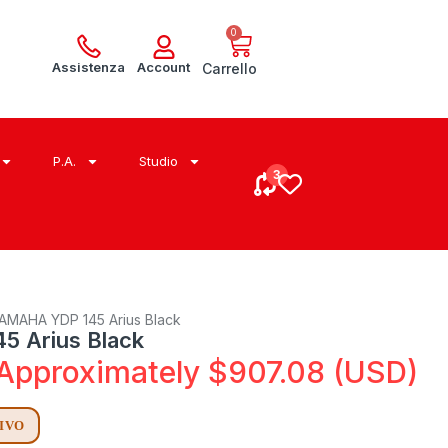
0
Assistenza
Account
Carrello
P.A.
Studio
AMAHA YDP 145 Arius Black
 Arius Black
Approximately
$
907.08
(USD)
RIVO