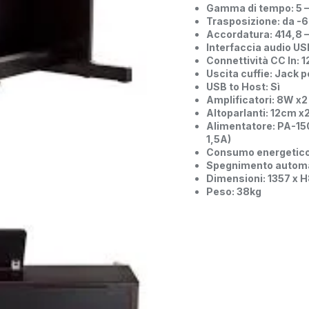
Gamma di tempo: 5 
Trasposizione: da -6
Accordatura: 414,8 –
Interfaccia audio USB
Connettività CC In: 1
Uscita cuffie: Jack p
USB to Host: Sì
Amplificatori: 8W x2
Altoparlanti: 12cm x
Alimentatore: PA-150
1,5A)
Consumo energetico: 
Spegnimento automa
Dimensioni: 1357 x
Peso: 38kg