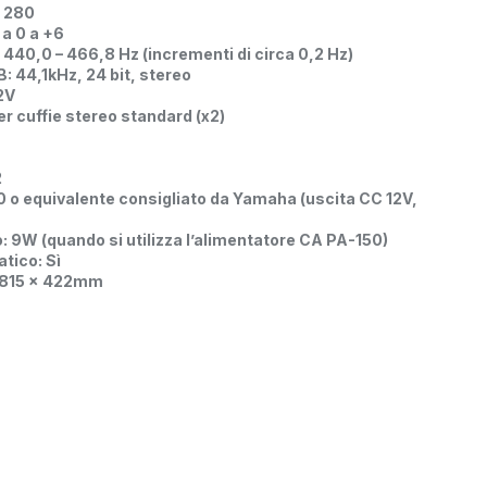
– 280
 a 0 a +6
 440,0 – 466,8 Hz (incrementi di circa 0,2 Hz)
: 44,1kHz, 24 bit, stereo
2V
er cuffie stereo standard (x2)
2
 o equivalente consigliato da Yamaha (uscita CC 12V,
9W (quando si utilizza l’alimentatore CA PA-150)
tico: Sì
 H815 x 422mm