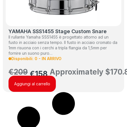
YAMAHA SSS1455 Stage Custom Snare
Il rullante Yamaha SSS1455 è progettato attorno ad un
fusto in acciaio senza tempo. Il fusto in acciaio cromato da
1mm risuona con i cerchi a tripla flangia da 1,5mm per
fornire un suono puro…
Disponibili: 0 - IN ARRIVO
€
209
Approximately
$
170.
€
158
Aggiungi al carrello