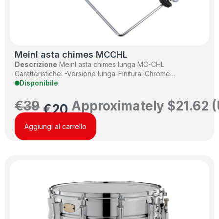
Meinl asta chimes MCCHL
Descrizione
Meinl asta chimes lunga MC-CHL
Caratteristiche: -Versione lunga-Finitura: Chrome…
Disponibile
€
39
Approximately
$
21.62
(
€
20
Aggiungi al carrello