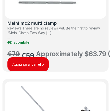
Meinl mc2 multi clamp
Reviews There are no reviews yet. Be the first to review
“Meinl Clamp Two Way […]
…
Disponibile
€
79
Approximately
$
63.79
(
€
59
Aggiungi al carrello