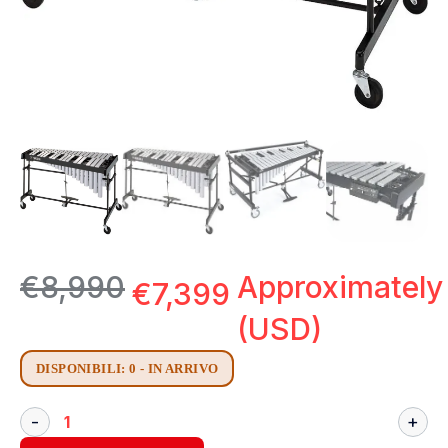
€
8,990
Approximatel
€
7,399
(USD)
DISPONIBILI: 0 - IN ARRIVO