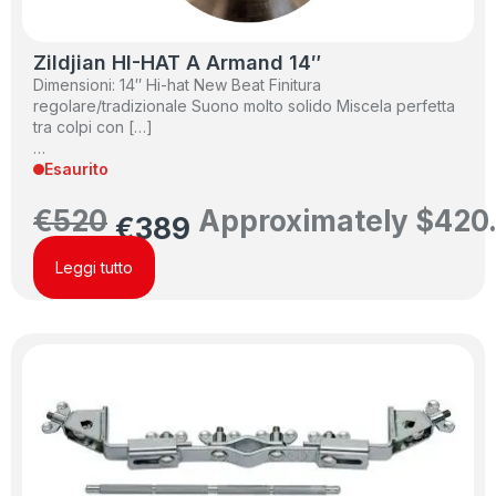
Zildjian HI-HAT A Armand 14″
Dimensioni: 14″ Hi-hat New Beat Finitura
regolare/tradizionale Suono molto solido Miscela perfetta
tra colpi con […]
…
Esaurito
€
520
Approximately
$
420
€
389
Leggi tutto