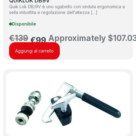
QUIKLOK DB9V
Quik Lok DB/9V è uno sgabello con seduta ergonomica a
sella imbottita e regolazione dell’altezza […]
…
Disponibile
€
139
Approximately
$
107.0
€
99
Aggiungi al carrello